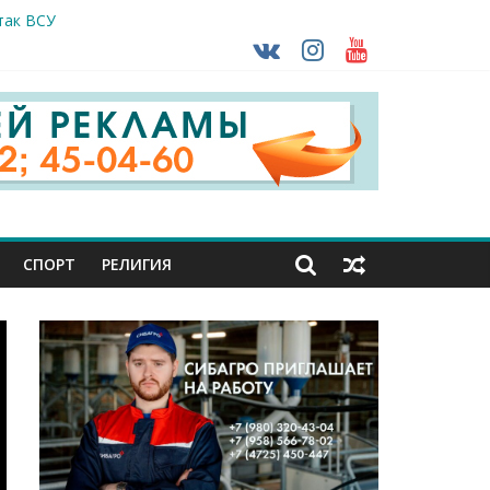
так ВСУ
тделе СК подвели итоги первого полугодия
чной трансплантации
ть без штрафа?
кунуться в прошлое
СПОРТ
РЕЛИГИЯ