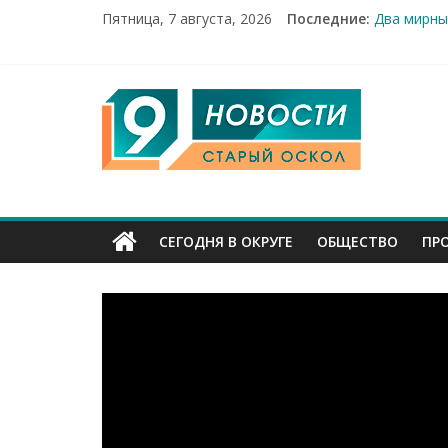
Пятница, 7 августа, 2026
Последние:
Два мирны
100%-я ра
Новое сер
Рейд по м
9
«Купеческ
Канал
Старый
СЕГОДНЯ В ОКРУГЕ
ОБЩЕСТВО
ПР
Оскол