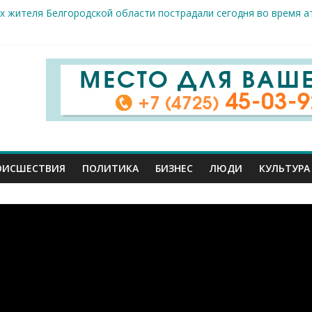
х жителя Белгородской области пострадали сегодня во время а
скрываемость особо тяжких преступлений: в Старооскольском о
дце: старооскольский тренер Георгий Золотых нуждается в сро
естам несанкционированной торговли: что и где можно продава
ие салоны»: старооскольский краеведческий музей приглашает о
ОИСШЕСТВИЯ
ПОЛИТИКА
БИЗНЕС
ЛЮДИ
КУЛЬТУРА