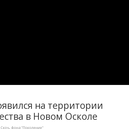
оявился на территории
ества в Новом Осколе
,
 Скоч
фонд "Поколение"