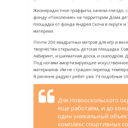
Жизнерадостное граффити, качели-гнездо, 
фонду «Поколение» на территории Дома детс
площадка от фонда Андрея Скоча в округе и
материал.
Почти 200 квадратных метров для игр и вес
творчества открылась детская площадка. Со
лабиринт, и шахматная доска, и скалодром.
Под ногами амортизирующее искусственное 
материалов. Им не страшен перепад темпера
В регионе радуют ребят уже 74 подобные с
Для Новооскольского ок
еще работаем, и до кон
один уникальный объект
комплекс спортивных с