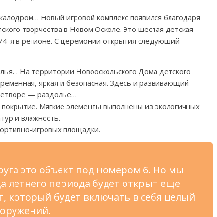
скалодром… Новый игровой комплекс появился благодаря
кого творчества в Новом Осколе. Это шестая детская
 74-я в регионе. C церемонии открытия следующий
елья… На территории Новооскольского Дома детского
временная, яркая и безопасная. Здесь и развивающий
 Детворе — раздолье…
покрытие. Мягкие элементы выполнены из экологичных
тур и влажность.
портивно-игровых площадки.
руга это объект под номером 6. Но мы
ца летнего периода будет открыт еще
, который будет включать в себя целый
ооружений.