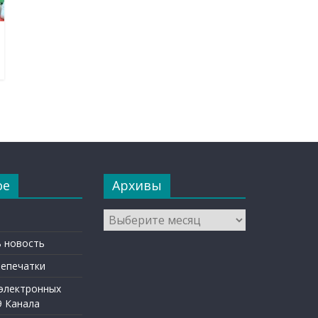
ое
Архивы
Архивы
 новость
репечатки
 электронных
9 Канала