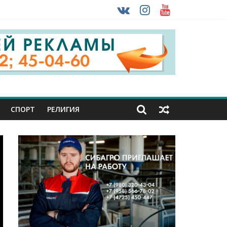
 ввоза машин из-за рубежа
урника
СПОРТ
РЕЛИГИЯ