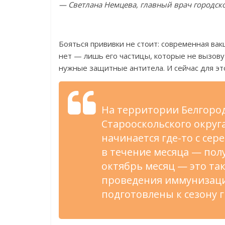
—
Светлана Немцева, главный врач городс
Бояться прививки не
стоит: современная вак
нет
—
лишь его частицы, которые не
вызову
нужные защитные антитела. И
сейчас для эт
На
территории Белгород
Старооскольского окру
начинается
где-то
с
сере
в
течение месяца
—
полу
октябрь месяц
—
это та
проведения иммунизаци
подготовлены к
сезону 