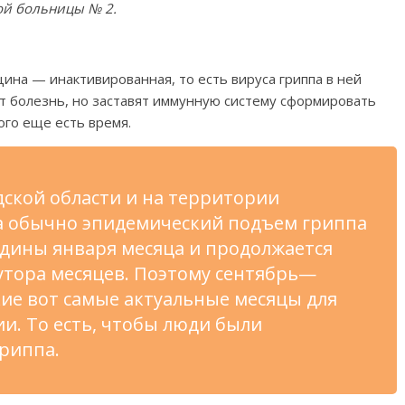
кой больницы
№
2.
цина
—
инактивированная, то
есть вируса гриппа в
ней
т болезнь, но
заставят иммунную систему сформировать
ого еще есть время.
ской области и
на
территории
га обычно эпидемический подъем гриппа
дины января месяца и
продолжается
тора месяцев. Поэтому сентябрь
—
кие вот самые актуальные месяцы для
и. То
есть, чтобы люди были
гриппа.