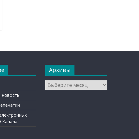
ое
Архивы
Архивы
 новость
репечатки
 электронных
9 Канала