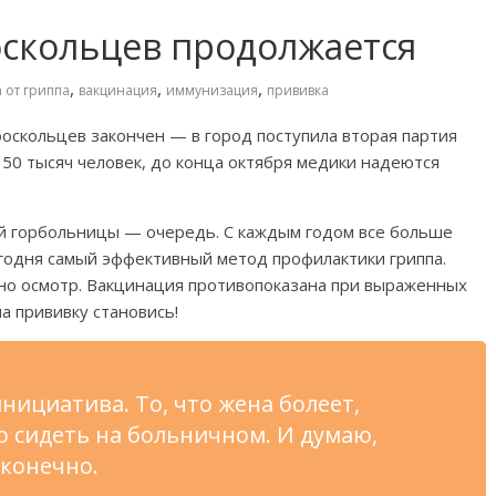
скольцев продолжается
,
,
,
 от гриппа
вакцинация
иммунизация
прививка
оскольцев закончен
—
в
город поступила вторая партия
50 тысяч человек, до
конца октября медики надеются
ой горбольницы
—
очередь. С
каждым годом все больше
годня самый эффективный метод профилактики гриппа.
о осмотр. Вакцинация противопоказана при выраженных
на
прививку становись!
нициатива. То, что жена болеет,
о сидеть на
больничном. И
думаю,
 конечно.