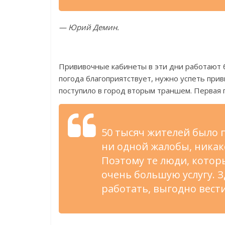
—
Юрий Демин.
Прививочные кабинеты в
эти дни работают 
погода благоприятствует, нужно успеть при
поступило в
город вторым траншем. Первая 
50 тысяч жителей было 
ни
одной жалобы, никак
Поэтому те
люди, которы
очень большую услугу. 
работать, выгодно вест