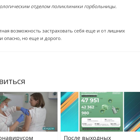
иологическим отделом поликлиники горбольницы.
тная возможность застраховать себя еще и
от
лишних
 и
опасно, но
еще и
дорого.
виться
онавирусом
После выходных