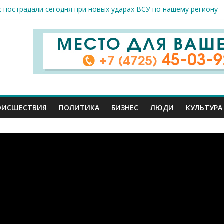
к пострадали сегодня при новых ударах ВСУ по нашему региону
руб. похитили мошенники у жителей Белгородчины под предлогом
 принимают поздравления с профессиональным праздником
спорта и достижений: в Старом Осколе отметили День физкульт
я арт-мастерская открылась в Старом Осколе
ОИСШЕСТВИЯ
ПОЛИТИКА
БИЗНЕС
ЛЮДИ
КУЛЬТУРА