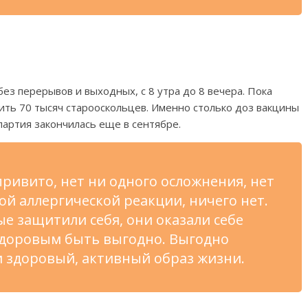
без перерывов и
выходных, с
8 утра до
8 вечера. Пока
вить 70 тысяч старооскольцев. Именно столько доз вакцины
партия закончилась еще в
сентябре.
привито, нет ни
одного осложнения, нет
ой аллергической реакции, ничего нет.
е защитили себя, они оказали себе
Здоровым быть выгодно. Выгодно
и здоровый, активный образ жизни.