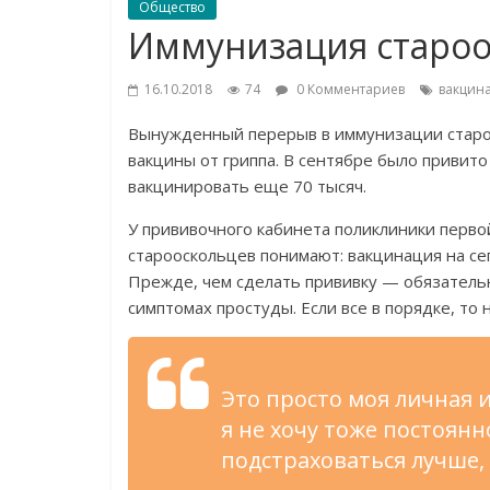
Общество
Иммунизация староо
16.10.2018
74
0 Комментариев
вакцина
Вынужденный перерыв в
иммунизации старо
вакцины от
гриппа. В
сентябре было привито 
вакцинировать еще 70 тысяч.
У
прививочного кабинета поликлиники перв
старооскольцев понимают: вакцинация на
се
Прежде, чем сделать прививку
—
обязательн
симптомах простуды. Если все в
порядке, то
Это просто моя личная и
я
не
хочу тоже постоянн
подстраховаться лучше,