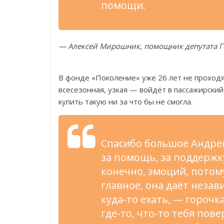
помощи.
— Алексей Мирошник, помощник депутата Г
В фонде «Поколение» уже 26 лет не проход
всесезонная, узкая — войдёт в пассажирский 
купить такую ни за что бы не смогла.
Спасибо большое Андре
за помощь, за поддержку
конечно, эмоций, потом
главное, она даёт незав
куда-то ехать, — горочк
где-то, что-то тебя пов