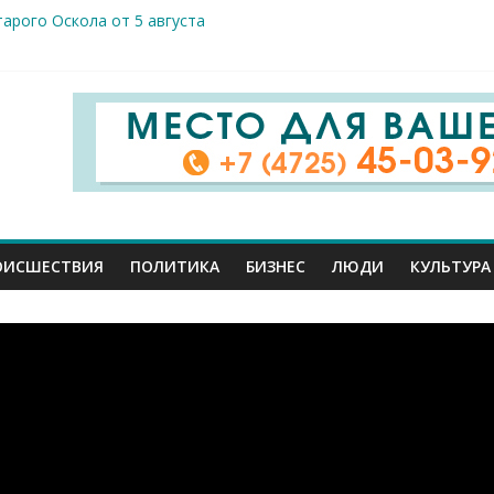
арого Оскола от 5 августа
жителей ранены сегодня в Белгородской области в результате 
вого салюта отмечает 83-ю годовщину освобождения от немецк
 Шуваев доложил Владимиру Путину о текущей работе
ов к реальным пациентам: студенты-медики из разных вузов ст
ОИСШЕСТВИЯ
ПОЛИТИКА
БИЗНЕС
ЛЮДИ
КУЛЬТУРА