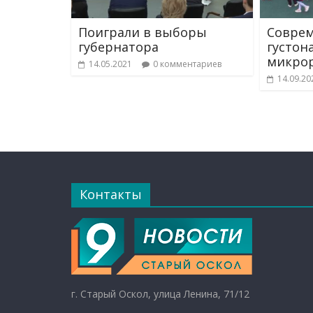
Поиграли в выборы
Соврем
губернатора
густон
микро
14.05.2021
0 комментариев
14.09.20
Контакты
г. Старый Оскол, улица Ленина, 71/12