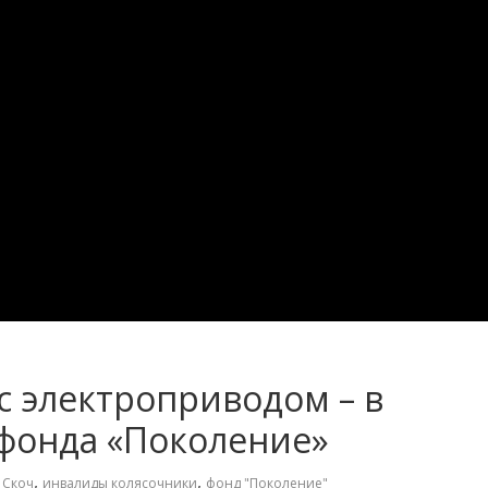
с электроприводом – в
 фонда «Поколение»
,
,
 Скоч
инвалиды колясочники
фонд "Поколение"