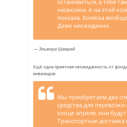
остановиться, а тебя та
нюансики. А на этой коля
поехала. Коляска вообще
Даже неожиданно.
— Эльвира Шамрай
Ещё одна приятная неожиданность от фонда
инвалидов.
Мы приобретаем два с
средства для перевозки
конце апреля, они будут
Транспортная доставка 