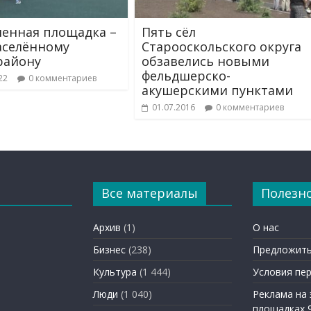
енная площадка –
Пять сёл
аселённому
Старооскольского округа
району
обзавелись новыми
фельдшерско-
22
0 комментариев
акушерскими пунктами
01.07.2016
0 комментариев
Все материалы
Полезн
Архив
(1)
О нас
Бизнес
(238)
Предложить
Культура
(1 444)
Условия пе
Люди
(1 040)
Реклама на
площадках 