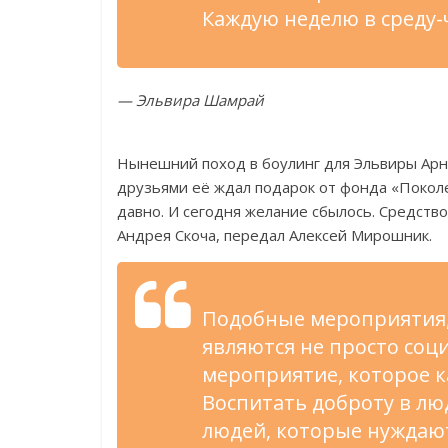
Каждую неделю в среду-
— Эльвира Шамрай
Нынешний поход в боулинг для Эльвиры Арн
друзьями её ждал подарок от фонда «Поколе
давно. И сегодня желание сбылось. Средств
Андрея Скоча, передал Алексей Мирошник.
Подобные мероприятия,
являются не просто со
мероприятие, которое к
Воспитать доброту в лю
людей, которые нуждают