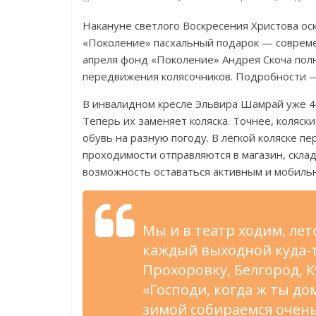
Накануне светлого Воскресения Христова ос
«Поколение» пасхальный подарок — совреме
апреля фонд «Поколение» Андрея Скоча пол
передвижения колясочников. Подробности 
В инвалидном кресле Эльвира Шамрай уже 40
Теперь их заменяет коляска. Точнее, коляск
обувь на разную погоду. В лёгкой коляске п
проходимости отправляются в магазин, склад
возможность оставаться активным и мобиль
Мы и в театр ходим, ле
каждый выходной куда-то
Прохоровку, Белгород, 
«Господи, когда ж ты до
зимой собираемся очень