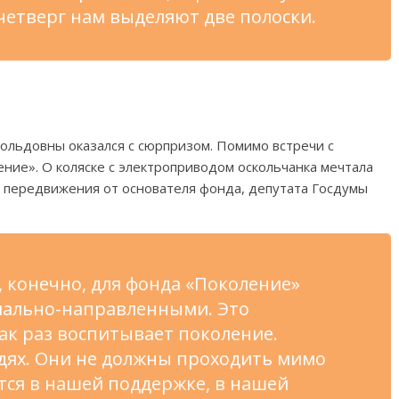
четверг нам выделяют две полоски.
ольдовны оказался с сюрпризом. Помимо встречи с
ние». О коляске с электроприводом оскольчанка мечтала
о передвижения от основателя фонда, депутата Госдумы
 конечно, для фонда «Поколение»
циально-направленными. Это
ак раз воспитывает поколение.
дях. Они не должны проходить мимо
ся в нашей поддержке, в нашей