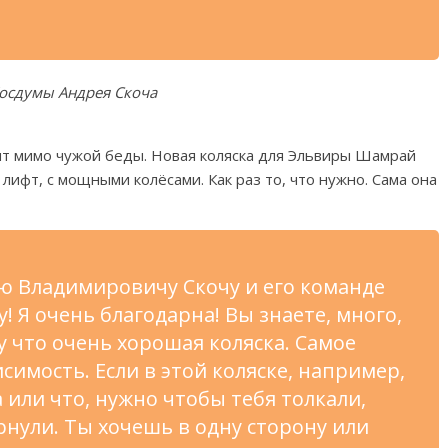
осдумы Андрея Скоча
ят мимо чужой беды. Новая коляска для Эльвиры Шамрай
лифт, с мощными колёсами. Как раз то, что нужно. Сама она
ю Владимировичу Скочу и его команде
! Я очень благодарна! Вы знаете, много,
у что очень хорошая коляска. Самое
исимость. Если в этой коляске, например,
а или что, нужно чтобы тебя толкали,
ернули. Ты хочешь в одну сторону или