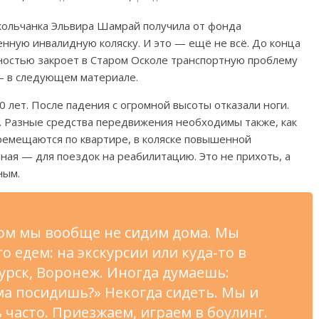
кольчанка Эльвира Шамрай получила от фонда
нную инвалидную коляску. И это — ещё не всё. До конца
ностью закроет в Старом Осколе транспортную проблему
— в следующем материале.
 лет. После падения с огромной высоты отказали ноги.
и. Разные средства передвижения необходимы также, как
еремещаются по квартире, в коляске повышенной
ная — для поездок на реабилитацию. Это не прихоть, а
ным.
том мы вообще не сидим дома. Мы
 едем: на экскурсии или куда-то в
Курск, Воронеж. Иногда думаешь:
ма посидишь?» Некогда сидеть. Мы и
 часто. Приезжаем, играем в боулинг.