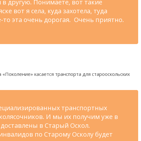
м в другую. Понимаете, вот такие
ске вот я села, куда захотела, туда
-то эта очень дорогая. Очень приятно.
 «Поколение» касается транспорта для старооскольских
пециализированных транспортных
 колясочников. И мы их получим уже в
 доставлены в Старый Оскол.
инвалидов по Старому Осколу будет