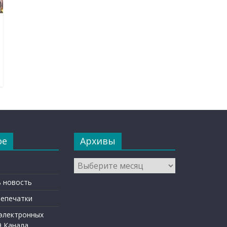
ое
Архивы
Архивы
 новость
репечатки
 электронных
9 Канала