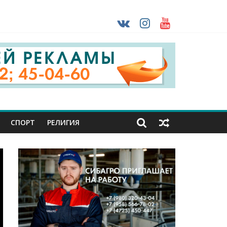
ударов ВСУ
о-фашистских захватчиков
раны проходят практику в Старом Осколе
СПОРТ
РЕЛИГИЯ