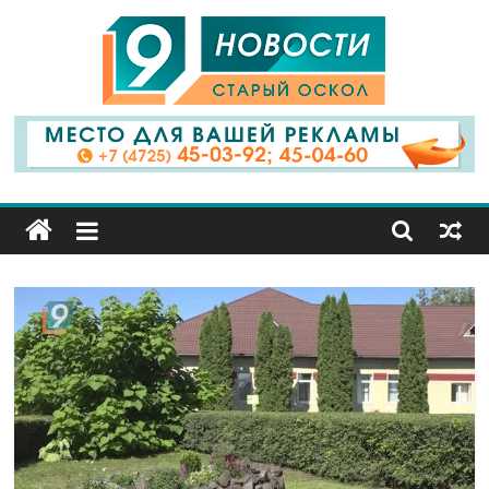
9
Канал
Старый
Оскол