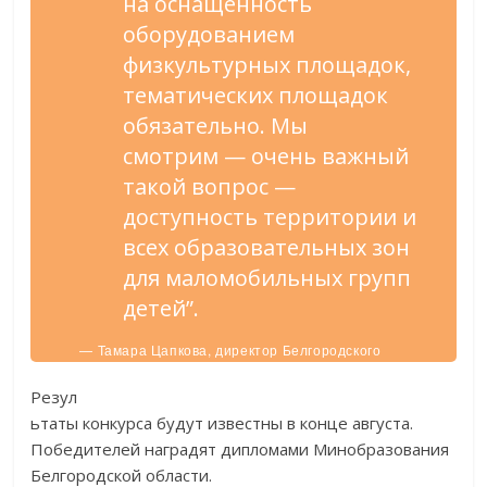
на оснащенность
оборудованием
физкультурных площадок,
тематических площадок
обязательно. Мы
смотрим — очень важный
такой вопрос —
доступность территории и
всех образовательных зон
для маломобильных групп
детей”.
— Тамара Цапкова, директор Белгородского
областного детского биолого-экологического
центра.
Резул
ьтаты конкурса будут известны в конце августа.
Победителей наградят дипломами Минобразования
Белгородской области.