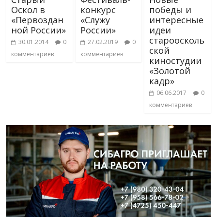
Оскол в
конкурс
победы и
«Первоздан
«Служу
интересные
ной России»
России»
идеи
староосколь
30.01.2014
0
27.02.2019
0
ской
комментариев
комментариев
киностудии
«Золотой
кадр»
06.06.2017
0
комментариев