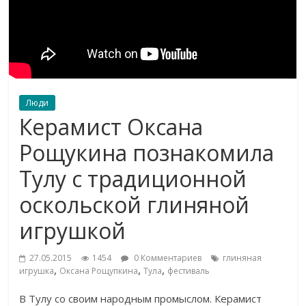
Люди
Керамист Оксана
Рощукина познакомила
Тулу с традиционной
оскольской глиняной
игрушкой
27.05.2015
1454
0 Комментариев
глиняная
,
,
,
игрушка
Оксана Рощупкина
Тула
фестиваль
В Тулу со своим народным промыслом. Керамист