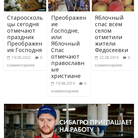
Староосколь
Преображен
Яблочный
цы сегодня
ие
спас всем
отмечают
Господне,
селом
праздник
или
отметили
Преображен
Яблочный
жители
ия Господня
Спас
Федосеевки
отмечают
19.08.2022
0
22.08.2016
0
православн
комментариев
комментариев
ые
христиане
19.08.2019
0
комментариев