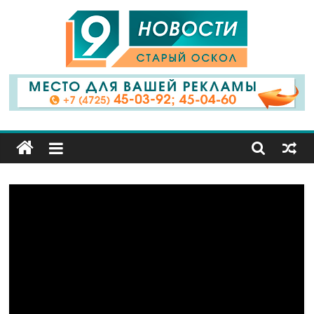
9
Канал
Старый
Оскол