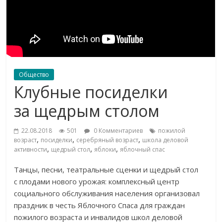
Общество
Клубные посиделки
за щедрым столом
22.08.2018
501
0 Комментариев
пожилой
,
,
,
возраст
посиделки
серебряный возраст
школа деловой
,
,
,
активности
щедрый стол
яблоки
яблочный спас
Танцы, песни, театральные сценки и
щедрый стол
с
плодами нового урожая: комплексный центр
социального обслуживания населения организовал
праздник в
честь Яблочного Спаса для граждан
пожилого возраста и
инвалидов школ деловой