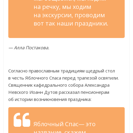
на
речку, мы
ходим
на
экскурсии, проводим
вот так наши праздники.
—
Алла Постакова.
Согласно православным традициям щедрый стол
в
честь Яблочного Спаса перед трапезой освятили.
Священник кафедрального собора Александра
Невского Иоанн Дутов рассказал пенсионерам
об
истории возникновения праздника:
Яблочный Спас
—
это
название, скажем,