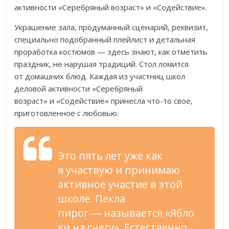
активности
«
Серебряный возраст
»
и
«
Содействие
»
.
Украшение зала, продуманный сценарий, реквизит,
специально подобранный плейлист и
детальная
проработка костюмов
—
здесь знают, как отметить
праздник, не
нарушая традиций. Стол ломится
от
домашних блюд. Каждая из
участниц школ
деловой активности
«
Серебряный
возраст
»
и
«
Содействие
»
принесла
что-то
свое,
приготовленное с
любовью.
Это пять лет уже как
я
участвую и
принимаю
активное участие в
этой
школе. Пекла
пирог
—
называется
«
Ябло
ки на
снегу
»
. Естественно,