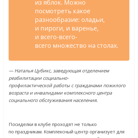
из
яблок. Можно
посмотреть какое
разнообразие: оладьи,
и
пироги, и
варенье,
и
всего-всего-
всего
множество на
столах.
—
Наталья Цубикс, заведующая отделением
реабилитации
социально-
профилактической
работы с
гражданами пожилого
возраста и
инвалидами комплексного центра
социального обслуживания населения.
Посиделки в
клубе проходят не
только
по
праздникам. Комплексный центр организует для