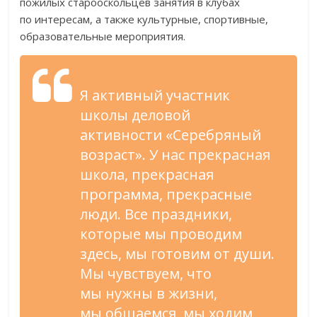
пожилых старооскольцев занятия в
клубах
по
интересам, а
также культурные, спортивные,
образовательные мероприятия.
Я
активный участник
школы деловой
активности
«
Серебряный
возраст
»
. У
нас прекрасная
школа, прекрасная
программа, прекрасные
люди. Все праздники,
которые мы
проводим
здесь, мы
готовим от
души.
Мы
чувствуем, что
мы
нужны в
жизни,
мы
общаемся, мы
ходим