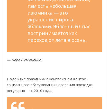
там есть небольшая
изюминка
—
это
украшение пирога
яблоками. Яблочный Спас
воспринимается как
переход от
лета в
осень.
—
Вера Симиненко.
Подобные праздники в
комплексном центре
социального обслуживания населения проходят
регулярно
—
с
2010 года.