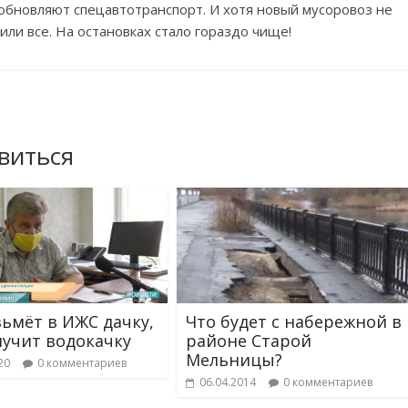
обновляют спецавтотранспорт. И хотя новый мусоровоз не
или все. На остановках стало гораздо чище!
виться
зьмёт в ИЖС дачку,
Что будет с набережной в
лучит водокачку
районе Старой
Мельницы?
20
0 комментариев
06.04.2014
0 комментариев