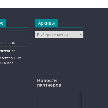
ое
Архивы
Архивы
 новость
репечатки
 электронных
9 Канала
Новости
партнеров