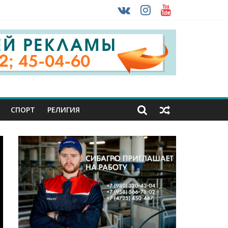
 ввоза машин из-за рубежа
урника
СПОРТ
РЕЛИГИЯ