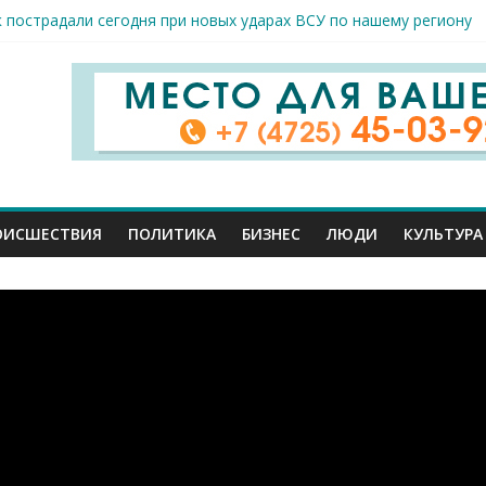
к пострадали сегодня при новых ударах ВСУ по нашему региону
руб. похитили мошенники у жителей Белгородчины под предлогом
 принимают поздравления с профессиональным праздником
спорта и достижений: в Старом Осколе отметили День физкульт
я арт-мастерская открылась в Старом Осколе
ОИСШЕСТВИЯ
ПОЛИТИКА
БИЗНЕС
ЛЮДИ
КУЛЬТУРА