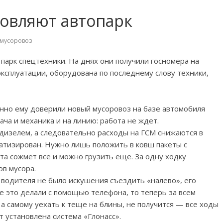
овляют автопарк
мусоровоз
арк спецтехники. На днях они получили госномера на
эксплуатации, оборудована по последнему слову техники,
но ему доверили новый мусоровоз на базе автомобиля
рача и механика и на линию: работа не ждет.
изелем, а следовательно расходы на ГСМ снижаются в
атизирован. Нужно лишь положить в ковш пакеты с
ита сожмет все и можно грузить еще. За одну ходку
ов мусора.
 водителя не было искушения съездить «налево», его
е это делали с помощью телефона, то теперь за всем
, а самому уехать к теще на блины, не получится — все ходы
т установлена система «Глонасс».