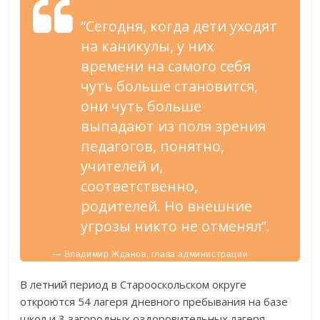
“Сегодня, когда дети уходят
на каникулы, у них
времени на самого себя
чуть больше становится,
они чуть больше
выпадают из поля зрения
педагогов, понятно,
учителей и,
соответственно,
родителей. Но внешние
угрозы никто не отменял”.
— Владимир Жданов, глава администрации
Старооскольского городского округа.
В летний период в Старооскольском округе
откроются 54 лагеря дневного пребывания на базе
школ и 3 загородных оздоровительных лагеря.