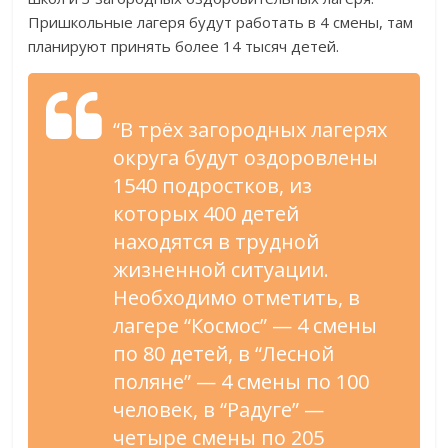
Пришкольные лагеря будут работать в 4 смены, там
планируют принять более 14 тысяч детей.
“В трёх загородных лагерях
округа будут оздоровлены
1540 подростков, из
которых 400 детей
находятся в трудной
жизненной ситуации.
Необходимо отметить, в
лагере “Космос” — 4 смены
по 80 детей, в “Лесной
поляне” — 4 смены по 100
человек, в “Радуге” —
четыре смены по 205