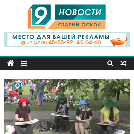
9
Канал
Старый
Оскол