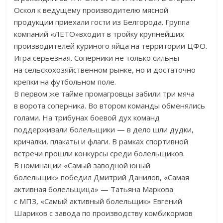
Оскол к
ведущему производителю мясной
продукции приехали гости из
Белгорода. Группа
компаний
«
ЛЕТО
»
входит в
тройку крупнейших
производителей куриного яйца на
территории ЦФО.
Игра серьезная. Соперники не
только сильны
на
сельскохозяйственном рынке, но
и
достаточно
крепки на
футбольном поле.
В
первом
же тайме промагровцы забили три мяча
в
ворота соперника. Во
втором команды обменялись
голами. На
трибунах боевой дух команд
поддерживали болельщики
—
в
дело шли дудки,
кричалки, плакаты и
флаги. В
рамках спортивной
встречи прошли конкурсы среди болельщиков.
В
номинации
«
Самый заводной юный
болельщик
»
победил Дмитрий Данилов,
«
Самая
активная болельщица
»
—
Татьяна Маркова
с
МПЗ,
«
Самый активный болельщик
»
Евгений
Шариков с
завода по
производству комбикормов