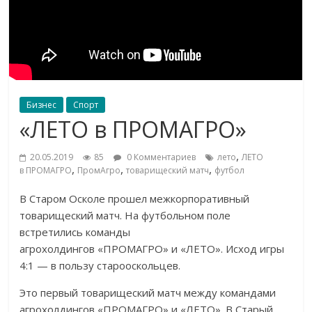
Бизнес
Спорт
«ЛЕТО в ПРОМАГРО»
,
20.05.2019
85
0 Комментариев
лето
ЛЕТО
,
,
,
в ПРОМАГРО
ПромАгро
товарищеский матч
футбол
В
Старом Осколе прошел межкорпоративный
товарищеский матч. На
футбольном поле
встретились команды
агрохолдингов
«
ПРОМАГРО
»
и
«
ЛЕТО
»
. Исход игры
4:1
—
в
пользу старооскольцев.
Это первый товарищеский матч между командами
агрохолдингов
«
ПРОМАГРО
»
и
«
ЛЕТО
»
. В
Старый