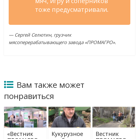
мяч, игру и
соперников
тоже предусматривали.
—
Сергей Селютин, грузчик
мясоперерабатывающего завода
«
ПРОМАГРО
»
.
Вам также может
понравиться
«Вестник
Кукурузное
Вестник