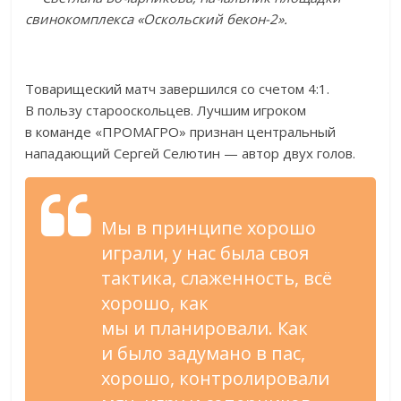
свинокомплекса
«
Оскольский
бекон-2
».
Товарищеский матч завершился со
счетом 4:1.
В
пользу старооскольцев. Лучшим игроком
в
команде
«
ПРОМАГРО
»
признан центральный
нападающий Сергей Селютин
—
автор двух голов.
Мы
в
принципе хорошо
играли, у
нас была своя
тактика, слаженность, всё
хорошо, как
мы
и
планировали. Как
и
было задумано в
пас,
хорошо, контролировали