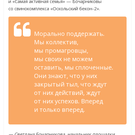
и
«
Самая активная семья
»
—
Бочарниковы
со
свинокомплекса
«
Оскольский
бекон-2
»
.
Морально поддержать.
Мы
коллектив,
мы
промагровцы,
мы
своих не
можем
оставить, мы
сплоченные.
Они знают, что у
них
закрытый тыл, что ждут
от
них действий, ждут
от
них успехов. Вперед
и
только вперед.
—
Светлана Бочарникова, начальник площадки