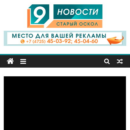
9
Канал
Старый
Оскол