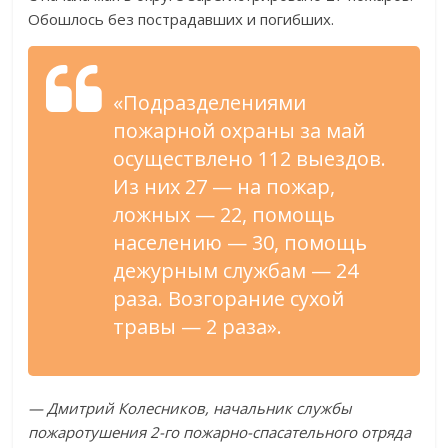
Обошлось без пострадавших и погибших.
«Подразделениями
пожарной охраны за май
осуществлено 112 выездов.
Из них 27 — на пожар,
ложных — 22, помощь
населению — 30, помощь
дежурным службам — 24
раза. Возгорание сухой
травы — 2 раза».
— Дмитрий Колесников, начальник службы
пожаротушения 2-го пожарно-спасательного отряда