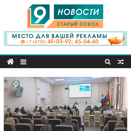
9
Канал
Старый
Оскол