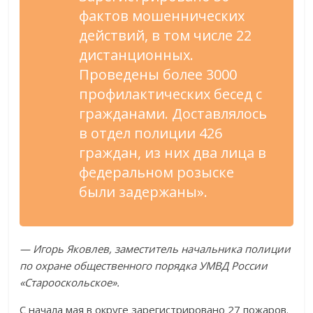
фактов мошеннических
действий, в том числе 22
дистанционных.
Проведены более 3000
профилактических бесед с
гражданами. Доставлялось
в отдел полиции 426
граждан, из них два лица в
федеральном розыске
были задержаны».
— Игорь Яковлев, заместитель начальника полиции
по охране общественного порядка УМВД России
«Старооскольское».
С начала мая в округе зарегистрировано 27 пожаров.