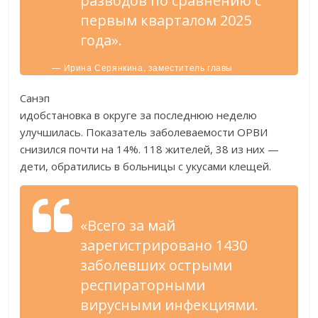
разводов по сравнению с
первым кварталом 2025
года».
— Ирина Серянкина, заместитель главы
администрации Старооскольского городского
округа.
Санэп
идобстановка в округе за последнюю неделю
улучшилась. Показатель заболеваемости ОРВИ
снизился почти на 14%. 118 жителей, 38 из них —
дети, обратились в больницы с укусами клещей.
«Всего за май
зарегистрировано 1430
заболевших острыми
респираторными
вирусными инфекциями.