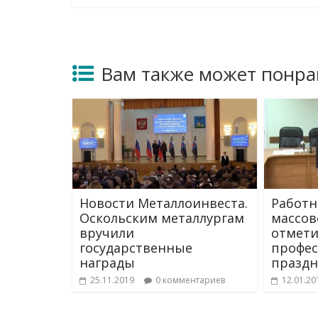
Вам также может понра
Новости Металлоинвеста.
Работн
Оскольским металлургам
массо
вручили
отмет
государственные
профе
награды
праздн
25.11.2019
0 комментариев
12.01.20