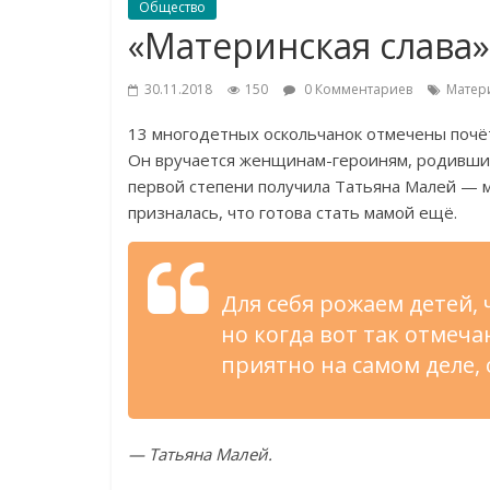
Общество
«Материнская слава»
30.11.2018
150
0 Комментариев
Матер
13
многодетных оскольчанок отмечены почё
Он
вручается
женщинам-героиням
, родивши
первой степени получила Татьяна Малей
—
м
призналась, что готова стать мамой ещё.
Для себя рожаем детей, 
но
когда вот так отмеч
приятно на
самом деле,
—
Татьяна Малей.