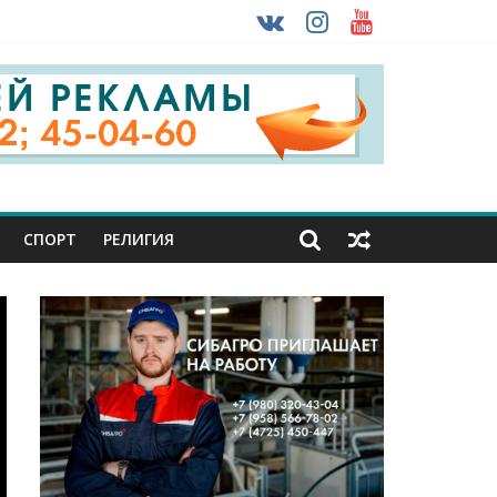
 ввоза машин из-за рубежа
урника
СПОРТ
РЕЛИГИЯ