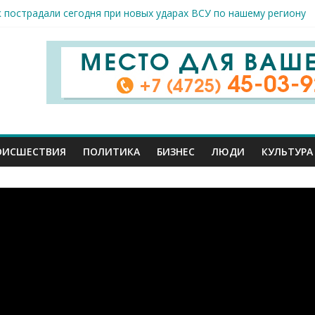
к пострадали сегодня при новых ударах ВСУ по нашему региону
руб. похитили мошенники у жителей Белгородчины под предлогом
 принимают поздравления с профессиональным праздником
спорта и достижений: в Старом Осколе отметили День физкульт
я арт-мастерская открылась в Старом Осколе
ОИСШЕСТВИЯ
ПОЛИТИКА
БИЗНЕС
ЛЮДИ
КУЛЬТУРА