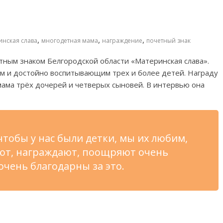
,
,
,
инская слава
многодетная мама
награждение
почетный знак
тным знаком Белгородской области
«
Материнская слава
»
.
м и
достойно воспитывающим трех и
более детей. Награду
ама трёх дочерей и
четверых сыновей. В
интервью она
чтобы у
нас были детки, мы
их
любим,
ают, награждают, поощряют очень
 очень благодарны за
это.