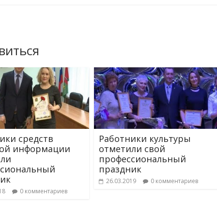
виться
ики средств
Работники культуры
вой информации
отметили свой
или
профессиональный
ссиональный
праздник
ик
26.03.2019
0 комментариев
18
0 комментариев