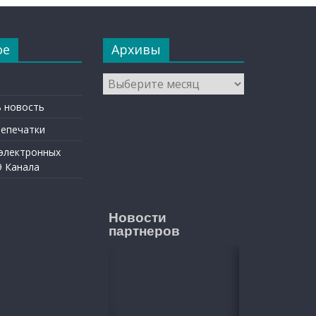
ое
Архивы
Архивы
 новость
репечатки
 электронных
9 Канала
Новости
партнеров