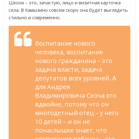
Школа – это, зачастую, лицо и визитная карточка
села. В Камызино совсем скоро она будет выглядеть
стильно и современно.
Воспитание нового
человека, воспитание
нового гражданина – это
задача власти, задача
депутатов всех уровней. А
для Андрея
Владимировича Скоча это
вдвойне, потому что он
многодетный отец – у него
10 детей – и он не
понаслышке знает, что
воспитание ребенка – это