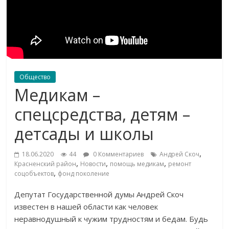
Общество
Медикам –
спецсредства, детям –
детсады и школы
,
18.06.2020
44
0 Комментариев
Андрей Скоч
,
,
,
Красненский район
Новости
помощь медикам
ремонт
,
соцобъектов
фонд поколение
Депутат Государственной думы Андрей Скоч
известен в нашей области как человек
неравнодушный к чужим трудностям и бедам. Будь