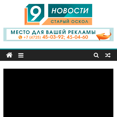
9
Канал
Старый
Оскол