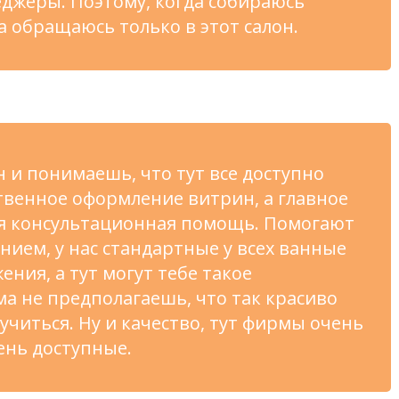
джеры. Поэтому, когда собираюсь
да обращаюсь только в
этот салон.
н и
понимаешь, что тут все доступно
ственное оформление витрин, а
главное
я консультационная помощь. Помогают
нием, у
нас стандартные у
всех ванные
ения, а
тут могут тебе такое
ма не
предполагаешь, что так красиво
учиться. Ну
и
качество, тут фирмы очень
ень доступные.