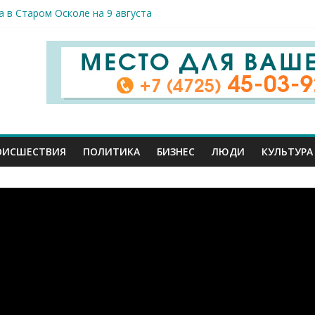
а в Старом Осколе на 9 августа
ловек пострадали сегодня при новых ударах ВСУ по нашему реги
млн руб. похитили мошенники у жителей Белгородчины под предл
тели принимают поздравления с профессиональным праздником
ник спорта и достижений: в Старом Осколе отметили День физк
ОИСШЕСТВИЯ
ПОЛИТИКА
БИЗНЕС
ЛЮДИ
КУЛЬТУРА