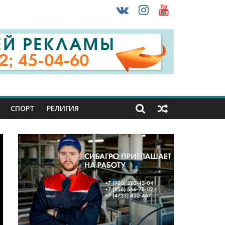
ону
огом ввоза машин из-за рубежа
ультурника
СПОРТ
РЕЛИГИЯ