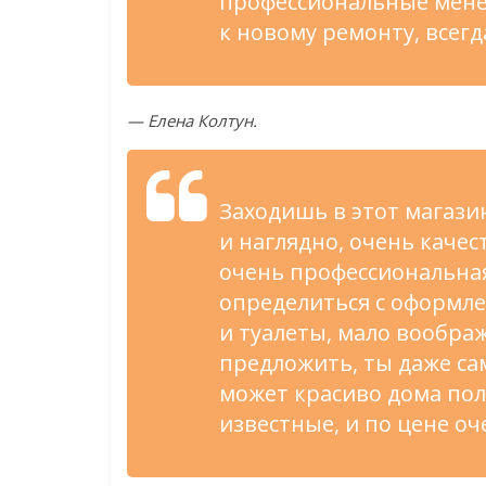
профессиональные мене
к
новому ремонту, всег
—
Елена Колтун.
Заходишь в
этот магази
и
наглядно, очень каче
очень профессиональна
определиться с
оформле
и
туалеты, мало воображ
предложить, ты
даже са
может красиво дома пол
известные, и
по
цене оч