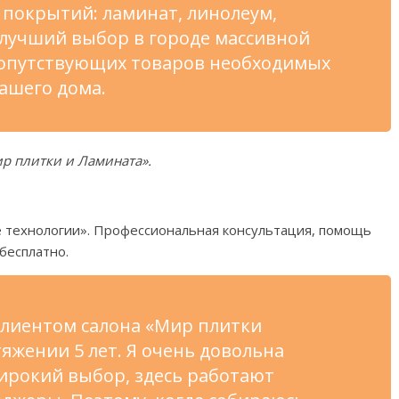
покрытий: ламинат, линолеум,
 лучший выбор в
городе массивной
сопутствующих товаров необходимых
ашего дома.
р плитки и
Ламината
»
.
 технологии
»
. Профессиональная консультация, помощь
бесплатно.
клиентом салона
«
Мир плитки
яжении 5 лет. Я
очень довольна
ирокий выбор, здесь работают