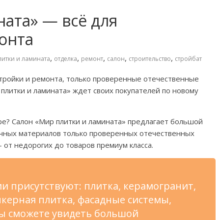
ата» — всё для
онта
,
,
,
,
,
литки и ламината
отделка
ремонт
салон
строительство
стройбат
тройки и
ремонта, только проверенные отечественные
плитки и
ламината
»
ждет своих покупателей по
новому
ре? Салон
«
Мир плитки и
ламината
»
предлагает большой
чных материалов только проверенных отечественных
—
от
недорогих до
товаров премиум класса.
и присутствуют: плитка, керамогранит,
нкерная плитка, фасадные системы,
вы
сможете увидеть большой