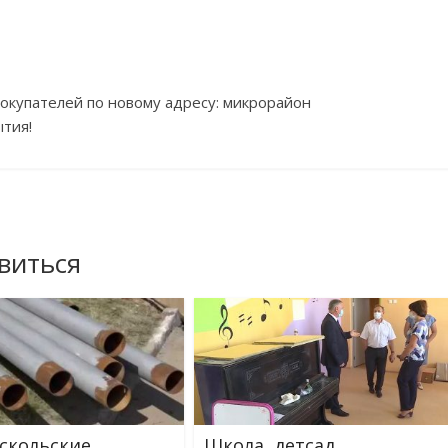
окупателей по
новому адресу: микрорайон
ытия!
виться
скольские
Школа, детсад,