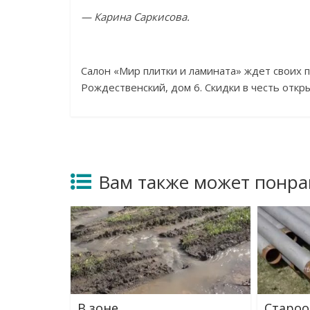
—
Карина Саркисова.
Салон
«
Мир плитки и
ламината
»
ждет своих п
Рождественский, дом 6. Скидки в
честь откр
Вам также может понра
В зоне
Староо