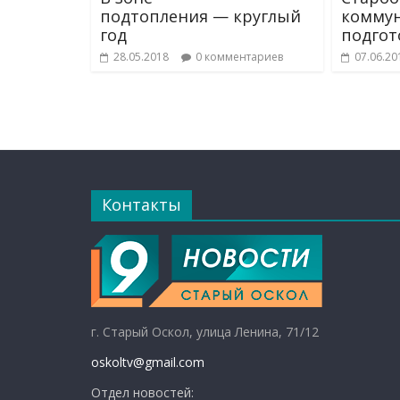
подтопления — круглый
комму
год
подгот
28.05.2018
0 комментариев
07.06.20
Контакты
г. Старый Оскол, улица Ленина, 71/12
oskoltv@gmail.com
Отдел новостей: