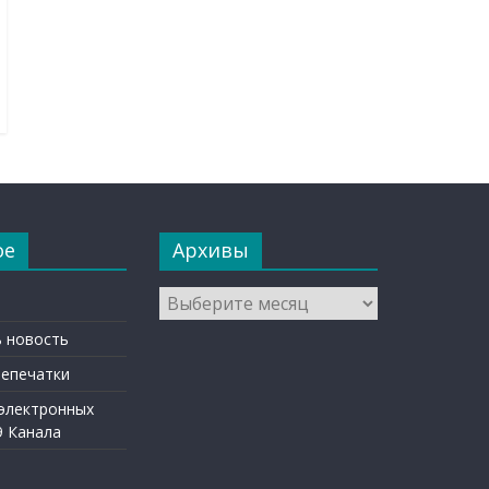
ое
Архивы
Архивы
 новость
репечатки
 электронных
9 Канала