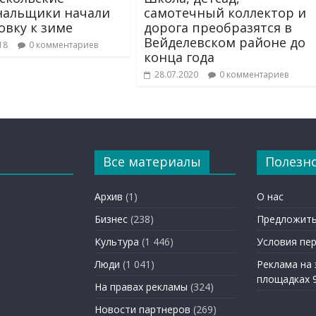
нальщики начали
самотечный коллектор и
овку к зиме
дорога преобразятся в
Вейделевском районе до
18
0 комментариев
конца года
28.07.2020
0 комментариев
Все материалы
Полезн
Архив
(1)
О нас
Бизнес
(238)
Предложить
Культура
(1 446)
Условия пе
Люди
(1 041)
Реклама на
площадках 
На правах рекламы
(324)
Новости партнеров
(269)