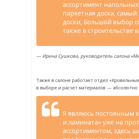
ассортимент напольных 
паркетная доска, самый
доски, Большой выбор 
также в
строительстве в
—
Ирина Сушкова, руководитель салона
«
Ми
Также в
салоне работает отдел
«
Кровельные
в
выборе и
расчет материалов
—
абсолютно 
Я
являюсь постоянным 
и
ламината
»
уже на
прот
ассортиментом, здесь ш