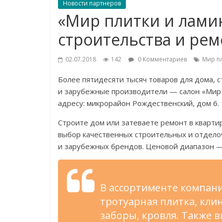
Новости партнеров
«Мир плитки и ламин
строительства и рем
02.07.2018
142
0 Комментариев
Мир п
Более пятидесяти тысяч товаров для дома, с
и
зарубежные производители
—
салон
«
Мир 
адресу: микрорайон Рождественский, дом 6.
Строите дом или затеваете ремонт в
кварти
выбор качественных строительных и
отдело
и
зарубежных брендов. Ценовой диапазон
В
ассортименте компани
тротуарная плитка, кли
заборы, кровля. Также 