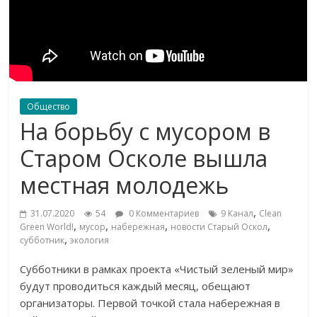
Общество
На борьбу с мусором в
Старом Осколе вышла
местная молодежь
,
31.07.2020
54
0 Комментариев
9 Канал
Clean
,
,
,
,
Green World!
мусор
набережная
новости Старый Оскол
,
субботник
экология
Субботники в рамках проекта «Чистый зеленый мир»
будут проводиться каждый месяц, обещают
организаторы. Первой точкой стала набережная в