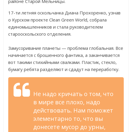
районе Старой Мельницы.
17-ти летняя оскольчанка Диана Прохоренко, узнав
о Курском проекте Clean Green World, собрала
единомышленников и стала руководителем
старооскольского отделения.
Замусоривание планеты — проблема глобальная. Все
начинается с брошенного фантика, а заканчивается
вот такими стихийными свалками. Пластик, стекло,
бумагу ребята разделяют и сдадут на переработку.
Не надо кричать о том, что
в мире все плохо, надо
действовать. Нам поможет
элементарно то, что вы
донесете мусор до урны,