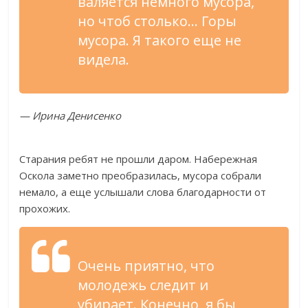
валяется немного мусора,
но чтоб столько… Горы
мусора. Я такого еще не
видела.
— Ирина Денисенко
Старания ребят не прошли даром. Набережная
Оскола заметно преобразилась, мусора собрали
немало, а еще услышали слова благодарности от
прохожих.
Очень приятно, что
молодежь следит и
убирает. Конечно, я бы