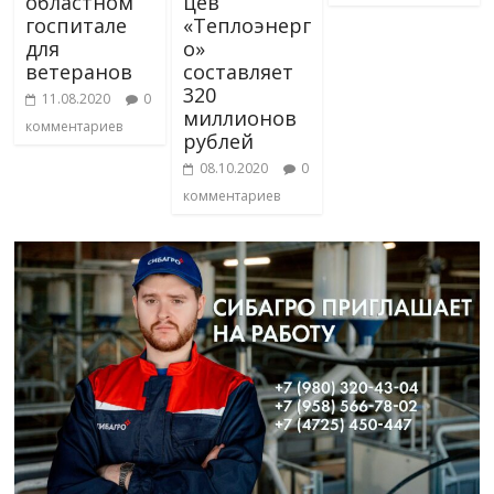
областном
цев
госпитале
«Теплоэнерг
для
о»
ветеранов
составляет
320
11.08.2020
0
миллионов
комментариев
рублей
08.10.2020
0
комментариев