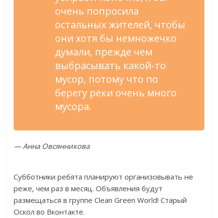
очень попросила
остальных жителей, чтобы
они хотя бы немножечко
думали, прежде чем
выбрасывать какой-то
мусор, потому что по
берегу реки очень много
мусора.
— Анна Овсянникова
Субботники ребята планируют организовывать не
реже, чем раз в месяц. Объявления будут
размещаться в группе Clean Green World! Старый
Оскол во Вконтакте.