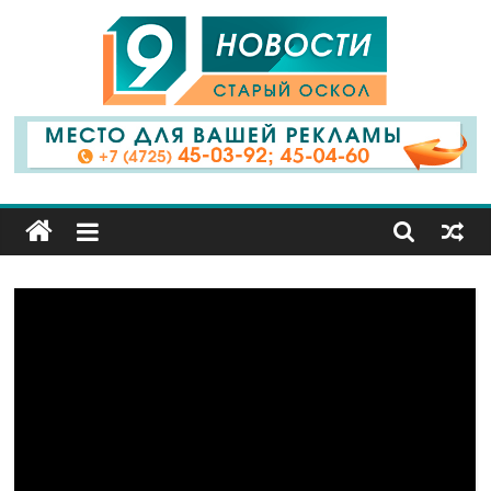
9
Канал
Старый
Оскол