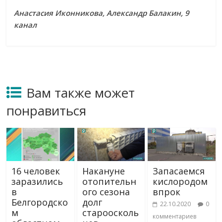
Анастасия Иконникова, Александр Балакин, 9
канал
Вам также может
понравиться
16 человек
Накануне
Запасаемся
заразились
отопительн
кислородом
в
ого сезона
впрок
Белгородско
долг
22.10.2020
0
м
староосколь
комментариев