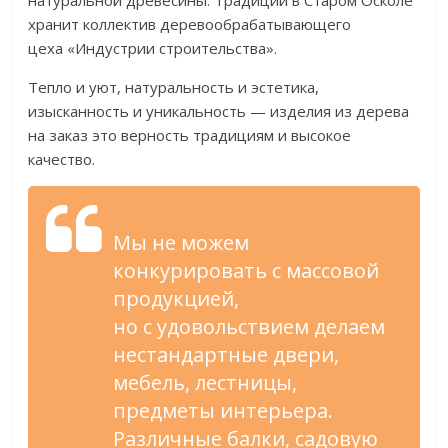
натуральной древесины. Традиции в
Старом Осколе
хранит коллектив деревообрабатывающего
цеха
«
Индустрии строительства
»
.
Тепло и
уют, натуральность и
эстетика,
изысканность и
уникальность
—
изделия из
дерева
на
заказ это верность традициям и
высокое
качество.
Мы
не
можем
конкурировать с
массовой
продукцией,
но
с
удовольствием делаем
нестандартные двери,
мебель, лестницы,
предметы интерьера.
Различные балки, садовую