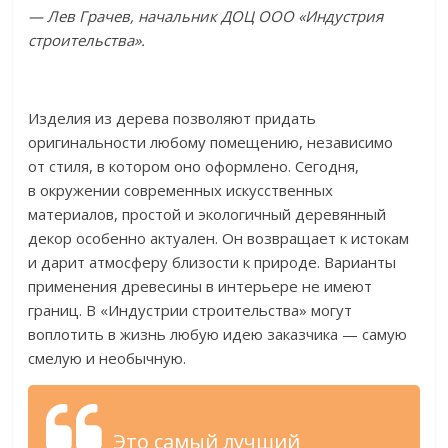
—
Лев Грачев, начальник ДОЦ
ООО
«
Индустрия
строительства
»
.
Изделия из
дерева позволяют придать
оригинальности любому помещению, независимо
от
стиля, в
котором оно оформлено. Сегодня,
в
окружении современных искусственных
материалов, простой и
экологичный деревянный
декор особенно актуален. Он
возвращает к
истокам
и
дарит атмосферу близости к
природе. Варианты
применения древесины в
интерьере не
имеют
границ. В
«
Индустрии строительства
»
могут
воплотить в
жизнь любую идею заказчика
—
самую
смелую и
необычную.
Это самый лучший