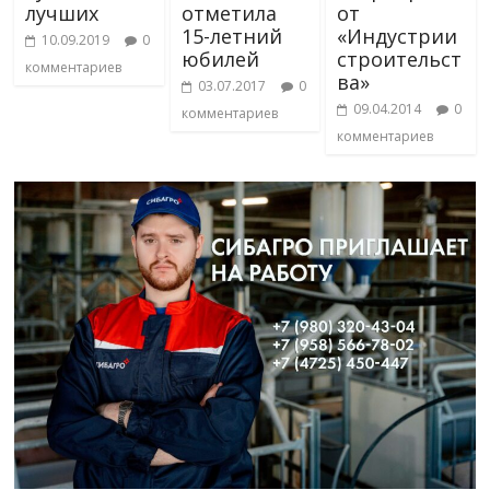
лучших
отметила
от
15-летний
«Индустрии
10.09.2019
0
юбилей
строительст
комментариев
ва»
03.07.2017
0
09.04.2014
0
комментариев
комментариев