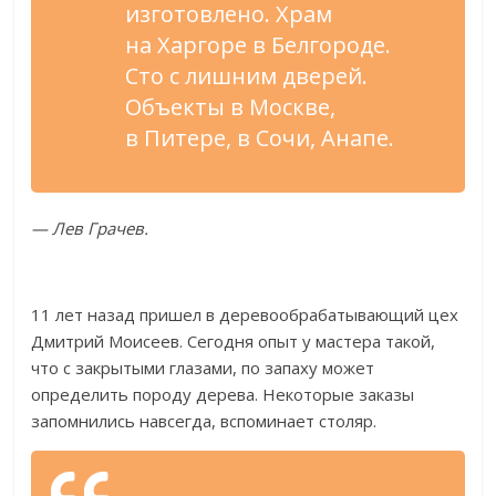
изготовлено. Храм
на
Харгоре в
Белгороде.
Сто с
лишним дверей.
Объекты в
Москве,
в
Питере, в
Сочи, Анапе.
—
Лев Грачев.
11 лет назад пришел в
деревообрабатывающий цех
Дмитрий Моисеев. Сегодня опыт у
мастера такой,
что с
закрытыми глазами, по
запаху может
определить породу дерева. Некоторые заказы
запомнились навсегда, вспоминает столяр.