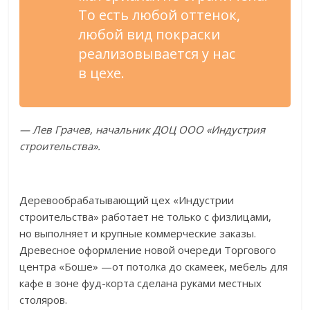
То
есть любой оттенок,
любой вид покраски
реализовывается у
нас
в
цехе.
—
Лев Грачев, начальник ДОЦ
ООО
«
Индустрия
строительства
»
.
Деревообрабатывающий цех
«
Индустрии
строительства
»
работает не
только с
физлицами,
но
выполняет и
крупные коммерческие заказы.
Древесное оформление новой очереди Торгового
центра
«
Боше
»
—
от
потолка до
скамеек, мебель для
кафе в
зоне
фуд-корта
сделана руками местных
столяров.