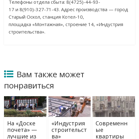
Телефоны отдела сбыта:
8(4725)-44-93-
17
и
8(910)-327-71-43
. Адрес производства
—
город
Старый Оскол, станция
Котел-10
,
площадка
«
Монтажная
»
, строение 14,
«
Индустрия
строительства
»
.
Вам также может
понравиться
На «Доске
«Индустрия
Современн
почета» —
строительст
ые
лучшие из
ва»
квартиры