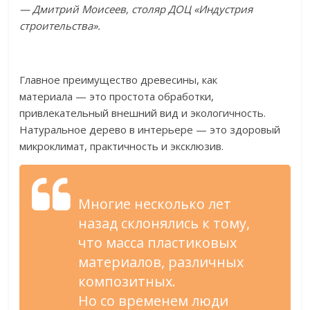
—
Дмитрий Моисеев, столяр ДОЦ
«
Индустрия
строительства
».
Главное преимущество древесины, как
материала
—
это простота обработки,
привлекательный внешний вид и
экологичность.
Натуральное дерево в
интерьере
—
это здоровый
микроклимат, практичность и
эксклюзив.
Многие несколько лет
назад склонялись к
тому,
что масса пластиковых
материалов, различных
композитных.
Но
со
временем люди