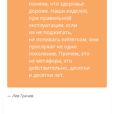
поняли, что здоровье
дороже. Наши изделия,
при правильной
эксплуатации, если
их
не
поджигать,
не
поливать кипятком, они
прослужат не
одно
поколение. Причем, это
не
метафора, это
действительно, десятки
и
десятки лет.
—
Лев Грачев.