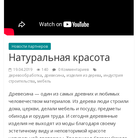
Новости партнеров
Натуральная красота
19.04.2019
140
0 Комментариев
,
,
,
деревообработка
древесина
изделия из дерева
индустрия
,
строительства
мебель
Древесина
—
один из
самых древних и
любимых
человечеством материалов. Из
дерева люди строили
дома, церкви, делали мебель и
посуду, предметы
обихода и
орудия труда. И
сегодня деревянные
изделия не
выходят из
моды благодаря своему
эстетичному виду и
неповторимой красоте