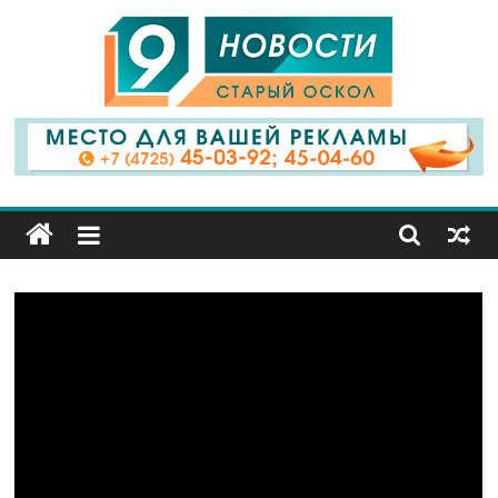
9
Канал
Старый
Оскол