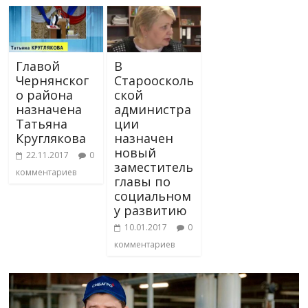
Главой
В
Чернянског
Староосколь
о района
ской
назначена
администра
Татьяна
ции
Круглякова
назначен
новый
22.11.2017
0
заместитель
комментариев
главы по
социальном
у развитию
10.01.2017
0
комментариев