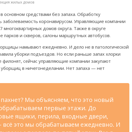
екция жилых домов
 основном средствами без запаха. Обработку
ь заболеваемость коронавирусом. Управляющие компании
 многоквартирных домов округа. Также в округе
 парков и скверов, салоны маршрутных автобусов.
уборщицы намывают ежедневно. И дело не в патологической
равила уборки подъездов. Но если раньше запах хлорки
 филонят, сейчас управляющие компании закупают
 уборщиц в ничегонеделании. Нет запаха — нет
пахнет? Мы объясняем, что это новый
 обрабатываем первые этажи. До
вые ящики, перила, входные двери,
 всё это мы обрабатываем ежедневно. И