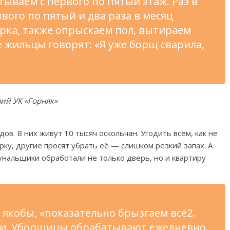
ываем с первого по пятый этаж. Раз в
вого по пятый и два раза в месяц
рка, также опрыскаем пол, вытираем
е жильцы говорят: «Я уже борщ сварила,
ий УК «Горняк»
ов. В них живут 10 тысяч оскольчан. Угодить всем, как не
рку, другие просят убрать её — слишком резкий запах. А
унальщики обработали не только дверь, но и квартиру
якобы, «показательно брызгаем всё2.
ки. Уборщицы обрабатывают ежедневно.