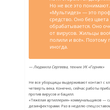
Но не все это понимают.
«Мультидез» — это про
средство. Оно без цвета 
обрабатывается. Оно оч
от вирусов. Жильцы воо
полили и всё». Поэтому
иногда.
— Людмила Сергеева, техник УК «Горняк»
Не все уборщицы выдерживают контакт с хл
четверть века. Конечно, сейчас работы приб
против вирусов и бацилл.
«Тяжёлая артиллерия» коммунальщиков — сан
дезинфекторами. Раз в неделю спецсоставо