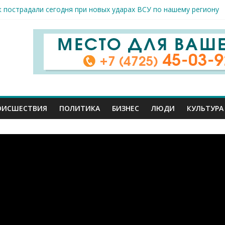
к пострадали сегодня при новых ударах ВСУ по нашему региону
руб. похитили мошенники у жителей Белгородчины под предлогом
 принимают поздравления с профессиональным праздником
спорта и достижений: в Старом Осколе отметили День физкульт
я арт-мастерская открылась в Старом Осколе
ОИСШЕСТВИЯ
ПОЛИТИКА
БИЗНЕС
ЛЮДИ
КУЛЬТУРА