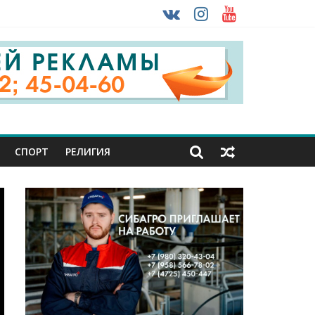
 ввоза машин из-за рубежа
урника
СПОРТ
РЕЛИГИЯ