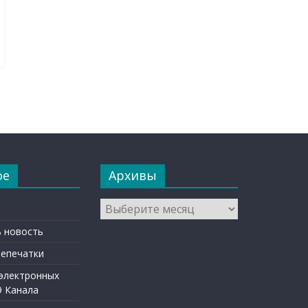
ое
Архивы
Архивы
 новость
репечатки
 электронных
9 Канала