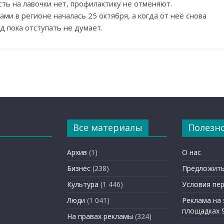
ть на лавочки нет, профилактику не отменяют.
и в регионе началась 25 октября, а когда от неё снова
д пока отступать не думает.
Все материалы
Полезн
Архив
(1)
О нас
Бизнес
(238)
Предложить
Культура
(1 446)
Условия пе
Люди
(1 041)
Реклама на
площадках 
На правах рекламы
(324)