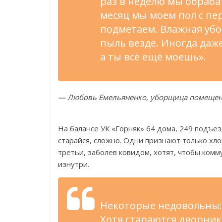
раз в неделю мы обрабат
месяц мы моем пол с пер
подметаем. Влажная убо
пыль везде. Иногда даж
а ты всё ещё моешь».
— Любовь Емельяненко, уборщица помещен
На балансе УК «Горняк» 64 дома, 249 подъезд
старайся, сложно. Одни признают только хло
третьи, заболев ковидом, хотят, чтобы комм
изнутри.
Некоторые недовольны: 
Хотя стараются дворни