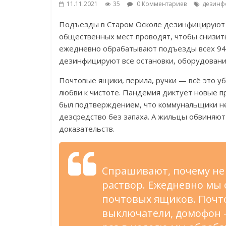
11.11.2021
35
0 Комментариев
дезинф
Подъезды в Старом Осколе дезинфицируют в
общественных мест проводят, чтобы снизит
ежедневно обрабатывают подъезды всех 947
дезинфицируют все остановки, оборудование
Почтовые ящики, перила, ручки — всё это 
любви к чистоте. Пандемия диктует новые п
был подтверждением, что коммунальщики не
дезсредство без запаха. А жильцы обвиняют
доказательств.
Спрашивают, почему не 
раствор. Ежедневно мы
почтовых ящиков. Почто
выключатели, домофон –