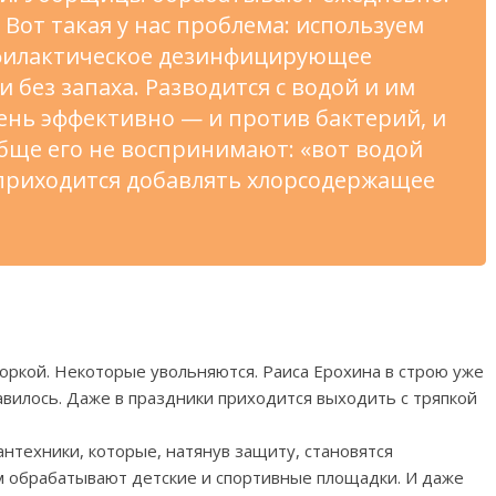
 Вот такая у нас проблема: используем
филактическое дезинфицирующее
и без запаха. Разводится с водой и им
ень эффективно — и против бактерий, и
бще его не воспринимают: «вот водой
 приходится добавлять хлорсодержащее
оркой. Некоторые увольняются. Раиса Ерохина в строю уже
авилось. Даже в праздники приходится выходить с тряпкой
техники, которые, натянув защиту, становятся
м обрабатывают детские и спортивные площадки. И даже