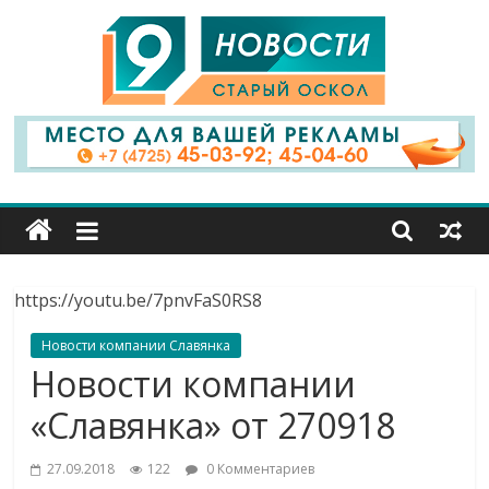
9
Канал
Старый
Оскол
https://youtu.be/7pnvFaS0RS8
Новости компании Славянка
Новости компании
«Славянка» от 270918
27.09.2018
122
0 Комментариев