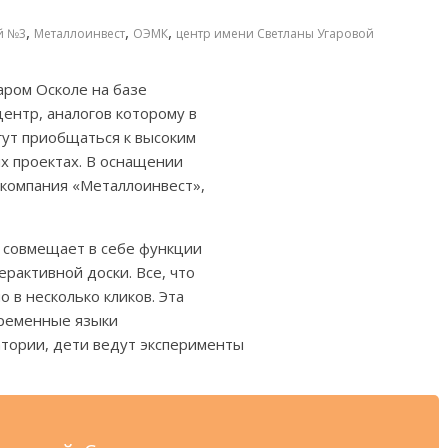
,
,
,
й №3
Металлоинвест
ОЭМК
центр имени Светланы Угаровой
аром Осколе на базе
ентр, аналогов которому в
гут приобщаться к высоким
ых проектах. В оснащении
компания «Металлоинвест»,
а совмещает в себе функции
рактивной доски. Все, что
 в несколько кликов. Эта
временные языки
атории, дети ведут эксперименты