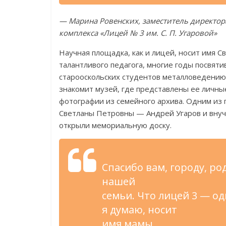
— Марина Ровенских, заместитель директор
комплекса «Лицей № 3 им. С. П. Угаровой»
Научная площадка, как и лицей, носит имя 
талантливого педагога, многие годы посвят
старооскольских студентов металловедению
знакомит музей, где представлены ее личны
фотографии из семейного архива. Одним из 
Светланы Петровны — Андрей Угаров и внучк
открыли мемориальную доску.
Спасибо вам, городу, ро
нашей
семьи. Что лицей 3 — о
я думаю, носит
имя мамы.