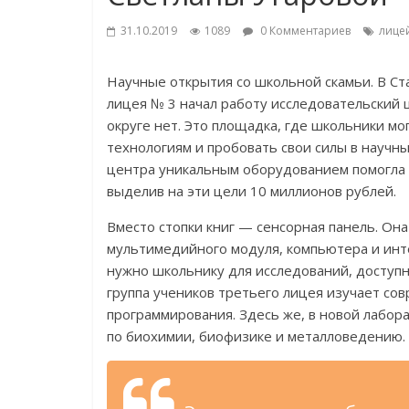
31.10.2019
1089
0 Комментариев
лице
Научные открытия со школьной скамьи. В Ст
лицея № 3 начал работу исследовательский ц
округе нет. Это площадка, где школьники мо
технологиям и пробовать свои силы в научн
центра уникальным оборудованием помогла 
выделив на эти цели 10 миллионов рублей.
Вместо стопки книг — сенсорная панель. Он
мультимедийного модуля, компьютера и инте
нужно школьнику для исследований, доступно
группа учеников третьего лицея изучает со
программирования. Здесь же, в новой лабор
по биохимии, биофизике и металловедению.