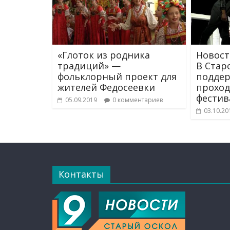
«Глоток из родника
Новост
традиций» —
В Стар
фольклорный проект для
поддер
жителей Федосеевки
проход
фестив
05.09.2019
0 комментариев
03.10.20
Контакты