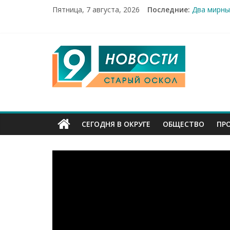
Пятница, 7 августа, 2026
Последние:
Два мирны
100%-я ра
Новое сер
Рейд по м
9
«Купеческ
Канал
Старый
СЕГОДНЯ В ОКРУГЕ
ОБЩЕСТВО
ПР
Оскол