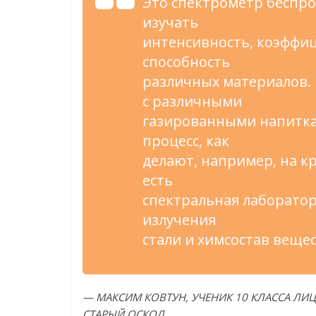
Это спектрометр беспр
изучать
интенсивность, коэффи
способность
различных материалов. 
с различными
газированными напитка
процесс, как
делают, например, на к
есть
спектральная лаборатор
излучения
стали и химсостав вещес
— МАКСИМ КОВТУН, УЧЕНИК 10 КЛАССА ЛИЦЕЯ
СТАРЫЙ ОСКОЛ