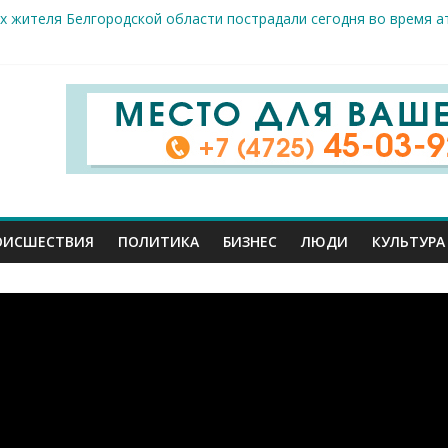
х жителя Белгородской области пострадали сегодня во время а
скрываемость особо тяжких преступлений: в Старооскольском о
дце: старооскольский тренер Георгий Золотых нуждается в сро
естам несанкционированной торговли: что и где можно продава
ие салоны»: старооскольский краеведческий музей приглашает о
ОИСШЕСТВИЯ
ПОЛИТИКА
БИЗНЕС
ЛЮДИ
КУЛЬТУРА