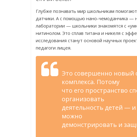
Глубже познавать мир школьникам помогают
датчики. А с помощью нано-чемоданчика — 
лаборатории — школьники знакомятся с «ум
нитинолом. Это сплав титана и никеля с эффе
исследования станут основой научных проек
педагоги лицея.
Это совершенно новый 
комплекса. Потому
что его пространство с
организовать
деятельность детей — и
можно
демонстрировать и защ