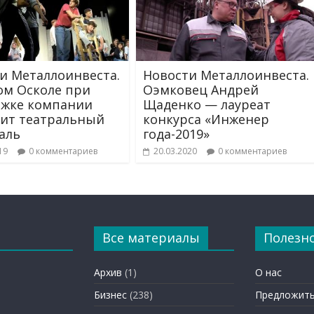
и Металлоинвеста.
Новости Металлоинвеста.
ом Осколе при
Оэмковец Андрей
жке компании
Щаденко — лауреат
ит театральный
конкурса «Инженер
аль
года-2019»
19
0 комментариев
20.03.2020
0 комментариев
Все материалы
Полезн
Архив
(1)
О нас
Бизнес
(238)
Предложить