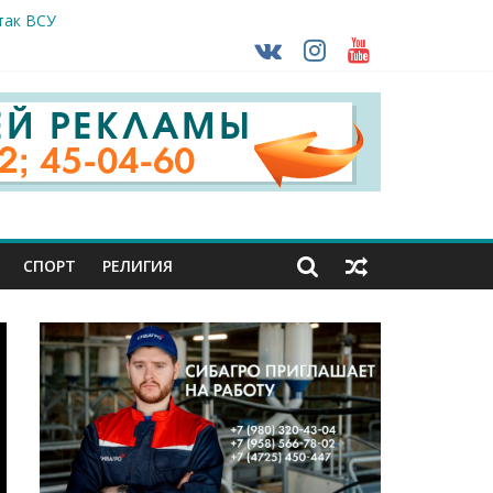
так ВСУ
тделе СК подвели итоги первого полугодия
чной трансплантации
ть без штрафа?
кунуться в прошлое
СПОРТ
РЕЛИГИЯ