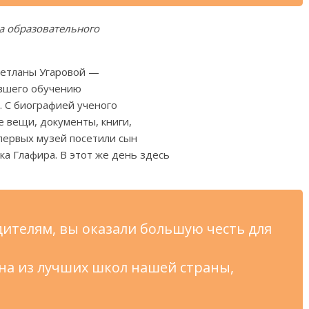
а образовательного
Светланы Угаровой —
ившего обучению
. С биографией ученого
е вещи, документы, книги,
первых музей посетили сын
а Глафира. В этот же день здесь
дителям, вы оказали большую честь для
дна из лучших школ нашей страны,