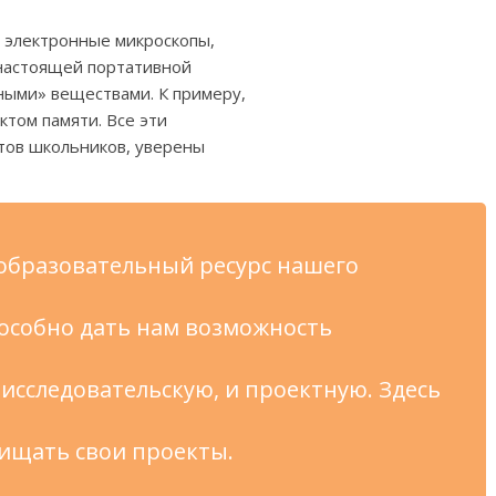
 электронные микроскопы,
настоящей портативной
ными» веществами. К примеру,
ктом памяти. Все эти
тов школьников, уверены
образовательный ресурс нашего
пособно дать нам возможность
 исследовательскую, и проектную. Здесь
ищать свои проекты.