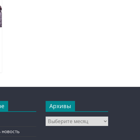
ое
Архивы
Архивы
 новость