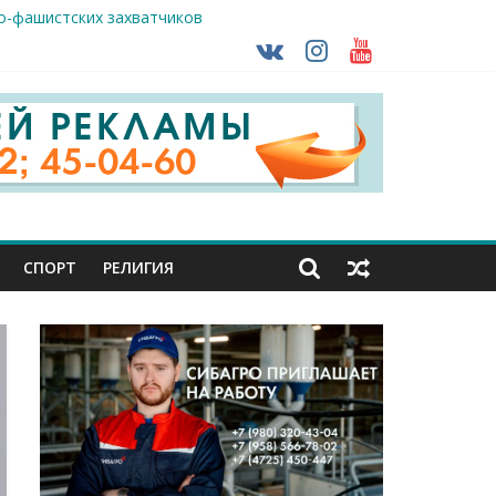
о-фашистских захватчиков
раны проходят практику в Старом Осколе
ударов ВСУ
СПОРТ
РЕЛИГИЯ