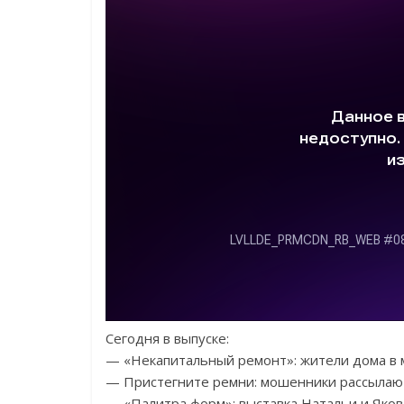
Сегодня в выпуске:
— «Некапитальный ремонт»: жители дома в 
— Пристегните ремни: мошенники рассыла
— «Палитра форм»: выставка Натальи и Яко