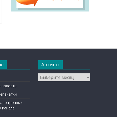
ое
Архивы
Архивы
 новость
репечатки
 электронных
9 Канала