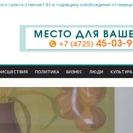
вого салюта отмечает 83-ю годовщину освобождения от немецк
 Шуваев доложил Владимиру Путину о текущей работе
ов к реальным пациентам: студенты-медики из разных вузов ст
арого Оскола от 5 августа
жителей ранены сегодня в Белгородской области в результате 
ОИСШЕСТВИЯ
ПОЛИТИКА
БИЗНЕС
ЛЮДИ
КУЛЬТУРА