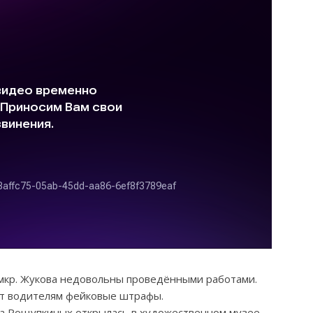
мкр. Жукова недовольны проведёнными работами.
ют водителям фейковые штрафы.
ва Рощупкиных открылась в художественном музее.