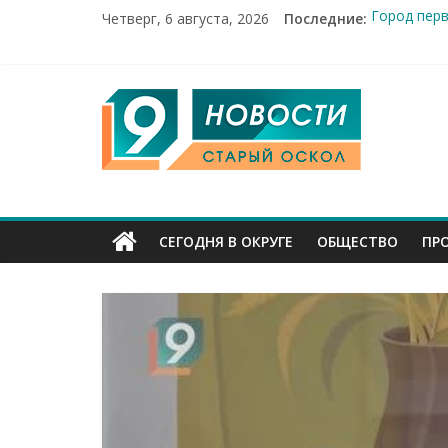
Четверг, 6 августа, 2026
Последние:
Город пер
Александр
От учебник
Новости Ст
9
14 мирных 
Канал
Старый
СЕГОДНЯ В ОКРУГЕ
ОБЩЕСТВО
ПР
Оскол