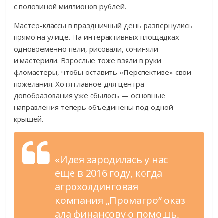
с
половиной миллионов рублей.
Мастер-классы
в
праздничный день развернулись
прямо на
улице. На
интерактивных площадках
одновременно пели, рисовали, сочиняли
и
мастерили. Взрослые тоже взяли в
руки
фломастеры, чтобы оставить
«
Перспективе
»
свои
пожелания. Хотя главное для центра
допобразования уже сбылось
—
основные
направления теперь объединены под одной
крышей.
«
Идея зародилась у
нас
еще в
2016 году, когда
агрохолдинговая
компания
„
Промагро
“
оказ
ала финансовую помощь,