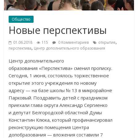
Общество
Новые перспективы
,
01.06.2018
115
0 Комментариев
открытие
,
перспектива
Центр дополнительного образования
Центр дополнительного
образования
«
Перспектива
»
сменил прописку.
Сегодня, 1 июня, состоялось торжественное
открытие этого учреждения по
новому
адресу
—
на
базе школы
№
13 в
микрорайоне
Парковый. Поздравить детей с
праздником
приехали глава округа Александр Сергиенко
и
депутат Белгородской областной Думы
Константин Клюка, который профинансировал
реконструкцию помещения Центра
допобразования
—
вложения составили 7