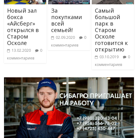
Новый зал
За
Самый
бокса
покупками
большой
«Айсберг»
всей
парк в
открылся в
семьей!
Старом
Старом
Осколе
02.09.2020
0
Осколе
готовится к
комментариев
открытию
13.02.2020
0
03.10.2019
0
комментариев
комментариев