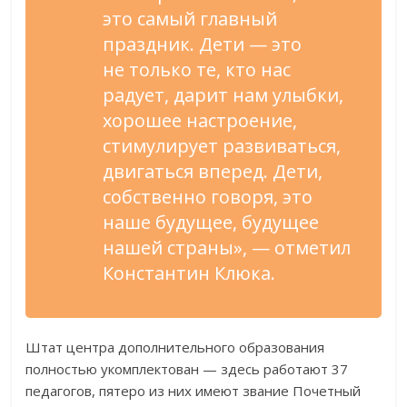
это самый главный
праздник. Дети
—
это
не
только те, кто нас
радует, дарит нам улыбки,
хорошее настроение,
стимулирует развиваться,
двигаться вперед. Дети,
собственно говоря, это
наше будущее, будущее
нашей страны
»
,
—
отметил
Константин Клюка.
Штат центра дополнительного образования
полностью укомплектован
—
здесь работают 37
педагогов, пятеро из
них имеют звание Почетный