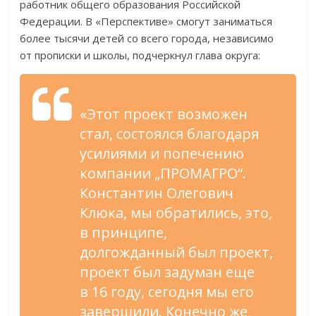
работник общего образования Российской
Федерации. В
«
Перспективе
»
смогут заниматься
более тысячи детей со
всего города, независимо
от
прописки и
школы, подчеркнул глава округа:
«
Этот проект возможен
стал, состоялся благодаря
усилиями и
попечению
компании
„
ПРОМАГРО
“
.
Константин Олегович
Клюка, мы
обратились, это,
в
принципе,
долгожданный был проект,
проект был задуман еще
в
16 году, сегодня мы
его
завершили. Конечно
же,