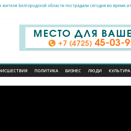
 жителя Белгородской области пострадали сегодня во время а
крываемость особо тяжких преступлений: в Старооскольском от
це: старооскольский тренер Георгий Золотых нуждается в сроч
стам несанкционированной торговли: что и где можно продава
е салоны»: старооскольский краеведческий музей приглашает о
ОИСШЕСТВИЯ
ПОЛИТИКА
БИЗНЕС
ЛЮДИ
КУЛЬТУРА