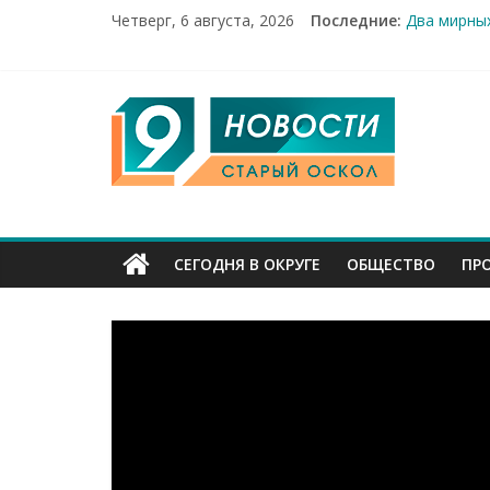
Четверг, 6 августа, 2026
Последние:
Два мирных
100%-я рас
Новое серд
Рейд по ме
9
«Купечески
Канал
Старый
СЕГОДНЯ В ОКРУГЕ
ОБЩЕСТВО
ПР
Оскол