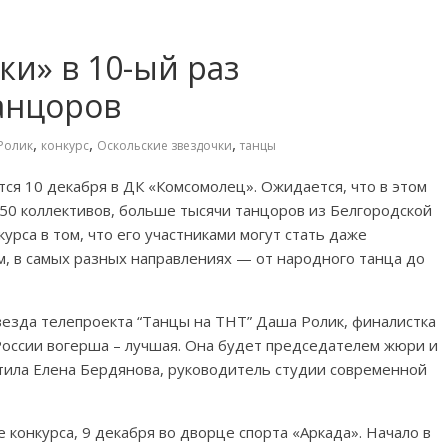
ки» в 10-ый раз
анцоров
,
,
,
Ролик
конкурс
Оскольские звездочки
танцы
ся 10 декабря в ДК «Комсомолец». Ожидается, что в этом
 50 коллективов, больше тысячи танцоров из Белгородской
урса в том, что его участниками могут стать даже
 в самых разных направлениях — от народного танца до
звезда телепроекта “Танцы на ТНТ” Даша Ролик, финалистка
 России вогерша – лучшая. Она будет председателем жюри и
тила Елена Бердянова, руководитель студии современной
 конкурса, 9 декабря во дворце спорта «Аркада». Начало в