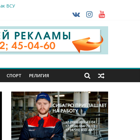
так ВСУ
деле СК подвели итоги первого полугодия
ной трансплантации
ть без штрафа?
кунуться в прошлое
СПОРТ
РЕЛИГИЯ