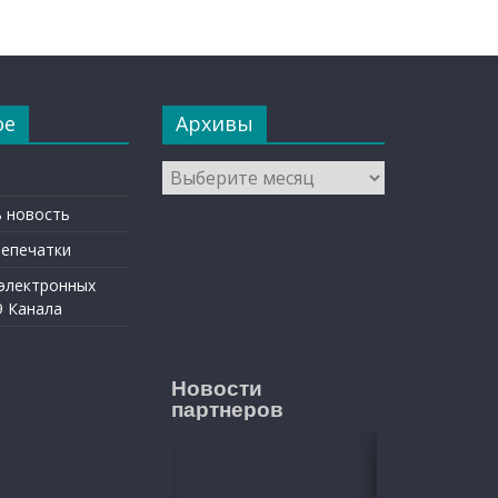
ое
Архивы
Архивы
 новость
репечатки
 электронных
9 Канала
Новости
партнеров