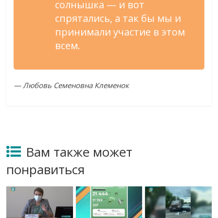
солнышка — и вот
спрятались, а так бы мы и
принимали участие в этом
всем.
— Любовь Семеновна Клеменок
Вам также может
понравиться