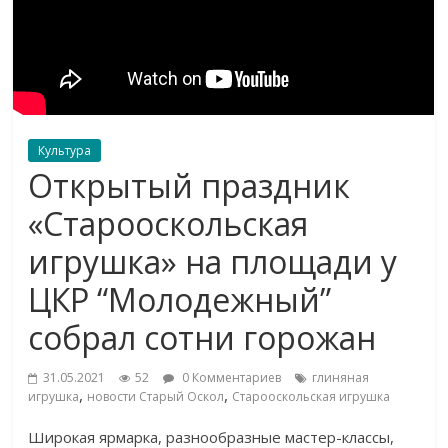
Культура
Открытый праздник
«Старооскольская
игрушка» на площади у
ЦКР “Молодежный”
собрал сотни горожан
31.05.2021
52
0 Комментариев
глиняная
,
,
игрушка
новости Старый Оскол
Старооскольская игрушка
Широкая ярмарка, разнообразные мастер-классы,