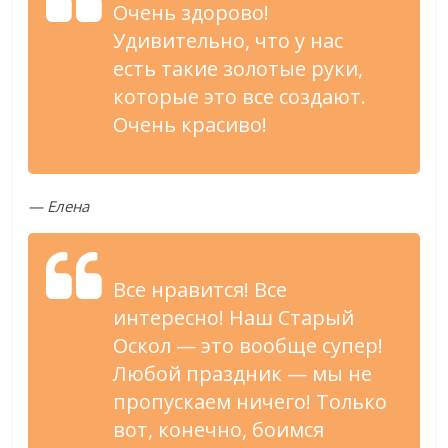
Очень здорово!
Удивительно, что у нас
есть такие золотые руки,
которые это все создают.
Очень красиво!
— Елена
Все нравится! Все
интересно! Наш Старый
Оскол — это вообще супер!
Любой праздник — мы не
пропускаем ничего! Только
вот, конечно, боимся