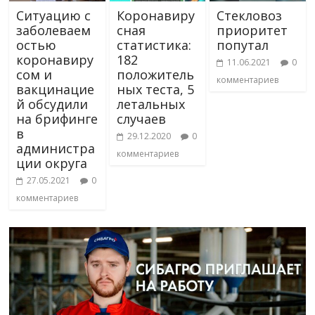
Ситуацию с
Коронавиру
Стекловоз
заболеваем
сная
приоритет
остью
статистика:
попутал
коронавиру
182
11.06.2021
0
сом и
положитель
комментариев
вакцинацие
ных теста, 5
й обсудили
летальных
на брифинге
случаев
в
29.12.2020
0
администра
комментариев
ции округа
27.05.2021
0
комментариев