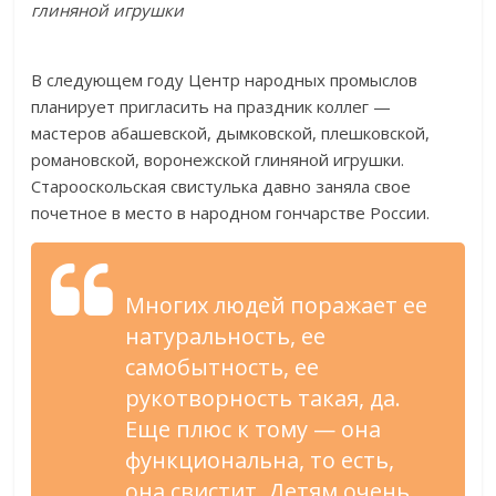
глиняной игрушки
В следующем году Центр народных промыслов
планирует пригласить на праздник коллег —
мастеров абашевской, дымковской, плешковской,
романовской, воронежской глиняной игрушки.
Старооскольская свистулька давно заняла свое
почетное в место в народном гончарстве России.
Многих людей поражает ее
натуральность, ее
самобытность, ее
рукотворность такая, да.
Еще плюс к тому — она
функциональна, то есть,
она свистит. Детям очень