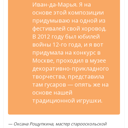
Иван-да-Марья. Я на
основе этой композиции
придумываю на одной из
фестивалей свой хоровод.
В 2012 году был юбилей
войны 12-го года, и я вот
придумала на конкурс в
Москве, проходил в музее
декоративно-прикладного
творчества, представила
там гусаров — опять же на
основе нашей
традиционной игрушки.
— Оксана Рощупкина, мастер старооскольской