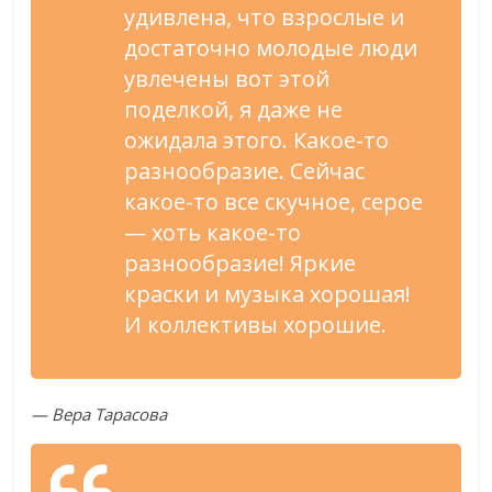
удивлена, что взрослые и
достаточно молодые люди
увлечены вот этой
поделкой, я даже не
ожидала этого. Какое-то
разнообразие. Сейчас
какое-то все скучное, серое
— хоть какое-то
разнообразие! Яркие
краски и музыка хорошая!
И коллективы хорошие.
— Вера Тарасова