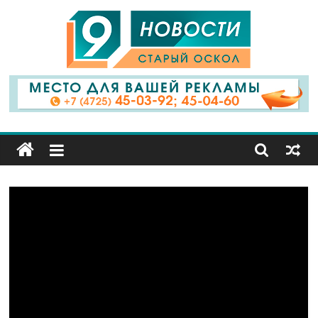
9
Канал
Старый
Оскол