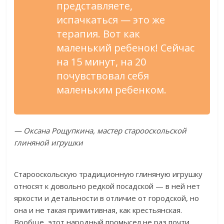
представляете,
испачкаться — это же
терапия. Вот как
маленький ребенок! Сейчас
на 15 минут, на 20
почувствовал себя
маленьким ребенком.
— Оксана Рощупкина, мастер старооскольской
глиняной игрушки
Старооскольскую традиционную глиняную игрушку
относят к довольно редкой посадской — в ней нет
яркости и детальности в отличие от городской, но
она и не такая примитивная, как крестьянская.
Вообще, этот народный промысел не раз почти