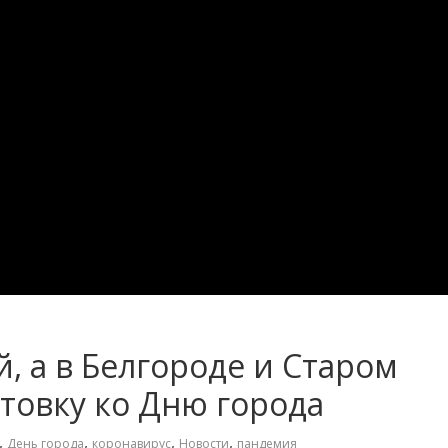
 а в Белгороде и Старом
товку ко Дню города
,
,
,
,
День города
коронавирус
Новости
пандемия