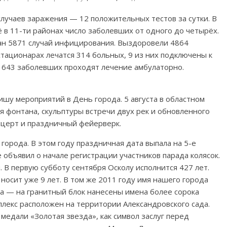
случаев заражения — 12 положительных тестов за сутки. В
 в 11-ти районах число заболевших от одного до четырёх.
ван 5871 случай инфицирования. Выздоровели 4864
 стационарах лечатся 314 больных, 9 из них подключены к
. 643 заболевших проходят лечение амбулаторно.
шу мероприятий в День города. 5 августа в областном
я фонтана, скульптуры встречи двух рек и обновленного
онцерт и праздничный фейерверк.
города. В этом году праздничная дата выпала на 5-е
объявил о начале регистрации участников парада колясок.
В первую субботу сентября Осколу исполнится 427 лет.
носит уже 9 лет. В том же 2011 году имя нашего города
ца — на гранитный блок нанесены имена более сорока
лекс расположен на территории Александровского сада.
медали «Золотая звезда», как символ заслуг перед