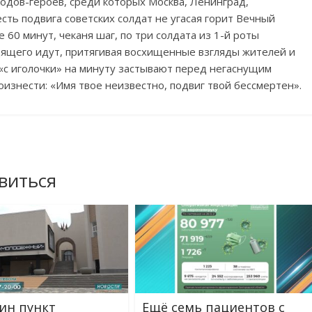
одов-героев, среди которых Москва, Ленинград,
есть подвига советских солдат не угасая горит Вечный
 60 минут, чеканя шаг, по три солдата из 1-й роты
дящего идут, притягивая восхищенные взгляды жителей и
«с иголочки» на минуту застывают перед негаснущим
изнести: «Имя твое неизвестно, подвиг твой бессмертен».
виться
ин пункт
Ещё семь пациентов с