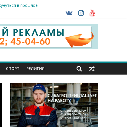
кунуться в прошлое
так ВСУ
тделе СК подвели итоги первого полугодия
чной трансплантации
ть без штрафа?
СПОРТ
РЕЛИГИЯ