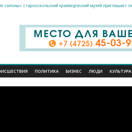
ие салоны»: старооскольский краеведческий музей приглашает о
х жителя Белгородской области пострадали сегодня во время а
скрываемость особо тяжких преступлений: в Старооскольском о
дце: старооскольский тренер Георгий Золотых нуждается в сро
естам несанкционированной торговли: что и где можно продава
ОИСШЕСТВИЯ
ПОЛИТИКА
БИЗНЕС
ЛЮДИ
КУЛЬТУРА