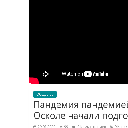
Общество
Пандемия пандемией,
Осколе начали подго
29.07.2020
99
0 Комментариев
9 Канал