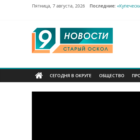
Пятница, 7 августа, 2026
Последние:
«Купеческ
Два мирны
100%-я ра
Новое сер
9
Рейд по м
Канал
Старый
СЕГОДНЯ В ОКРУГЕ
ОБЩЕСТВО
ПР
Оскол