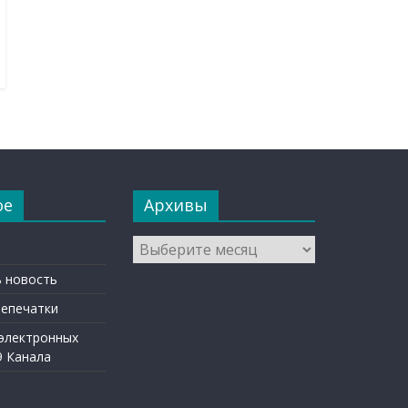
ое
Архивы
Архивы
 новость
репечатки
 электронных
9 Канала