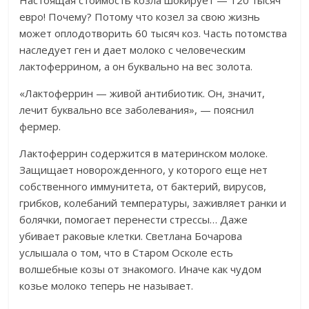
Настоящая стоимость козла шокирует — 120 тысяч
евро! Почему? Потому что козел за свою жизнь
может оплодотворить 60 тысяч коз. Часть потомства
наследует ген и дает молоко с человеческим
лактоферрином, а он буквально на вес золота.
«Лактоферрин — живой антибиотик. Он, значит,
лечит буквально все заболевания», — пояснил
фермер.
Лактоферрин содержится в материнском молоке.
Защищает новорожденного, у которого еще нет
собственного иммунитета, от бактерий, вирусов,
грибков, колебаний температуры, заживляет ранки и
болячки, помогает перенести стрессы… Даже
убивает раковые клетки. Светлана Бочарова
услышала о том, что в Старом Осколе есть
волшебные козы от знакомого. Иначе как чудом
козье молоко теперь не называет.