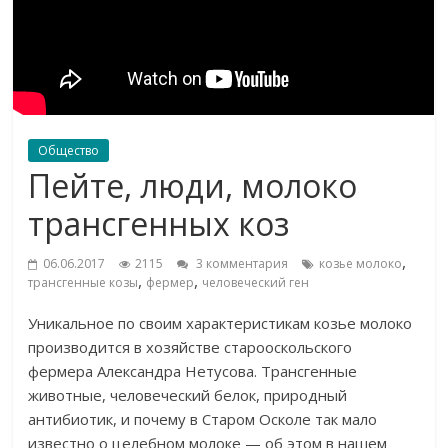
Общество
Пейте, люди, молоко
трансгенных коз
,
06.06.2017
2115
3 комментария
козье молоко
,
,
трансгенные козы
фермер
человеческий ген
Уникальное по своим характеристикам козье молоко
производится в хозяйстве старооскольского
фермера Александра Нетусова. Трансгенные
животные, человеческий белок, природный
антибиотик, и почему в Старом Осколе так мало
известно о целебном молоке — об этом в нашем