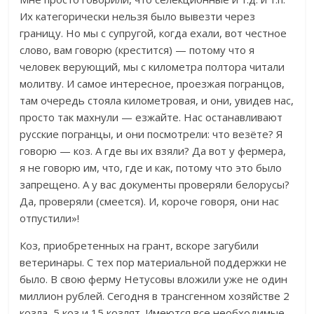
Их категорически нельзя было вывезти через
границу. Но мы с супругой, когда ехали, вот честное
слово, вам говорю (крестится) — потому что я
человек верующий, мы с километра полтора читали
молитву. И самое интересное, проезжая погранцов,
там очередь стояла километровая, и они, увидев нас,
просто так махнули — езжайте. Нас останавливают
русские погранцы, и они посмотрели: что везёте? Я
говорю — коз. А где вы их взяли? Да вот у фермера,
я не говорю им, что, где и как, потому что это было
запрещено. А у вас документы проверяли белорусы?
Да, проверяли (смеется). И, короче говоря, они нас
отпустили»!
Коз, приобретенных на грант, вскоре загубили
ветеринары. С тех пор материальной поддержки не
было. В свою ферму Нетусовы вложили уже не один
миллион рублей. Сегодня в трансгенном хозяйстве 2
козла, 5 коз и 15 козлят. Имеются все необходимые