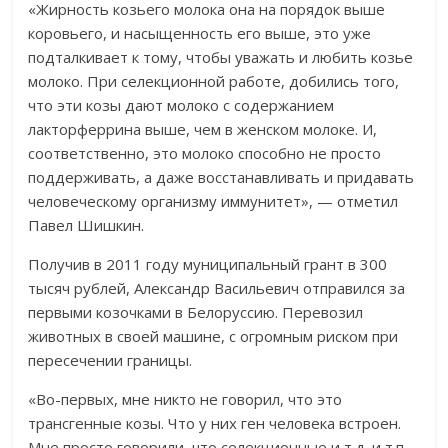
«Жирность козьего молока она на порядок выше
коровьего, и насыщенность его выше, это уже
подталкивает к тому, чтобы уважать и любить козье
молоко. При селекционной работе, добились того,
что эти козы дают молоко с содержанием
лакторферрина выше, чем в женском молоке. И,
соответственно, это молоко способно не просто
поддерживать, а даже восстанавливать и придавать
человеческому организму иммунитет», — отметил
Павел Шишкин.
Получив в 2011 году муниципальный грант в 300
тысяч рублей, Александр Васильевич отправился за
первыми козочками в Белоруссию. Перевозил
животных в своей машине, с огромным риском при
пересечении границы.
«Во-первых, мне никто не говорил, что это
трансгенные козы. Что у них ген человека встроен.
Мне просто говорили, что селекционные и т.д. и т.п.