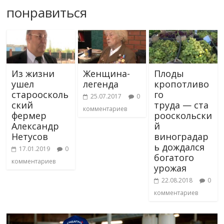
понравиться
Из жизни
Женщина-
Плоды
ушел
легенда
кропотливо
староосколь
го
25.07.2017
0
ский
труда — ста
комментариев
фермер
рооскольски
Александр
й
Нетусов
виноградар
ь дождался
17.01.2019
0
богатого
комментариев
урожая
22.08.2018
0
комментариев