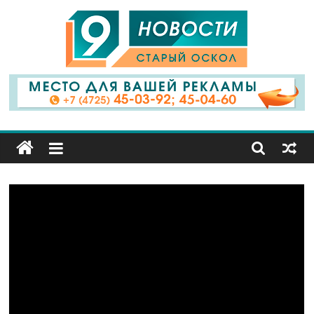
9
Канал
Старый
Оскол