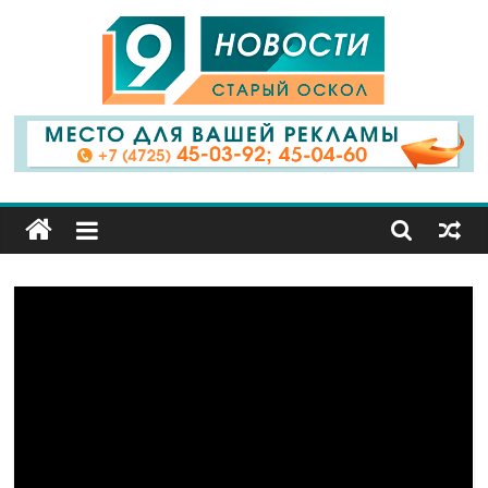
9
Канал
Старый
Оскол