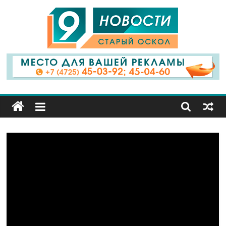
9
Канал
Старый
Оскол