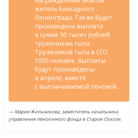
награжденные знаком
житель блокадного
Ленинграда. Также будет
произведена выплата
в сумме 50 тысяч рублей
труженикам тыла.
Тружеников тыла в СГО
1050 человек. Выплаты
будут произведены
в апреле, вместе
с выплачиваемой пенсией.
— Мария Жильникова, заместитель начальника
управления пенсионного фонда в Старом Осколе.