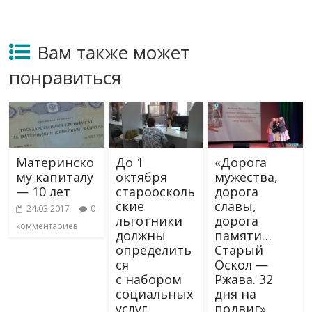
Вам также может
понравиться
Материнско
До 1
«Дорога
му капиталу
октября
мужества,
— 10 лет
староосколь
дорога
ские
славы,
24.03.2017
0
льготники
дорога
комментариев
должны
памяти…
определить
Старый
ся
Оскол —
с набором
Ржава. 32
социальных
дня на
услуг
подвиг»