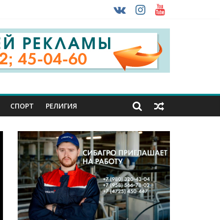
 ввоза машин из-за рубежа
урника
СПОРТ
РЕЛИГИЯ