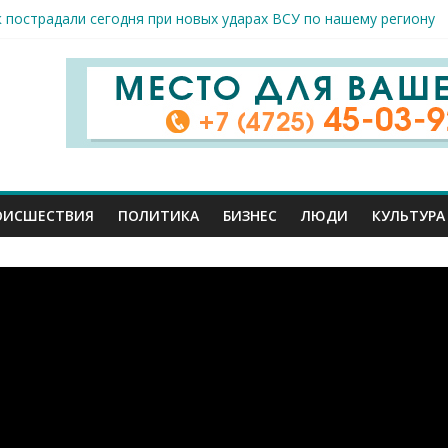
к пострадали сегодня при новых ударах ВСУ по нашему региону
руб. похитили мошенники у жителей Белгородчины под предлогом
 принимают поздравления с профессиональным праздником
спорта и достижений: в Старом Осколе отметили День физкульт
я арт-мастерская открылась в Старом Осколе
ОИСШЕСТВИЯ
ПОЛИТИКА
БИЗНЕС
ЛЮДИ
КУЛЬТУРА