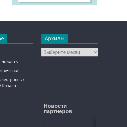
ое
Архивы
Архивы
 новость
репечатки
 электронных
9 Канала
Новости
партнеров