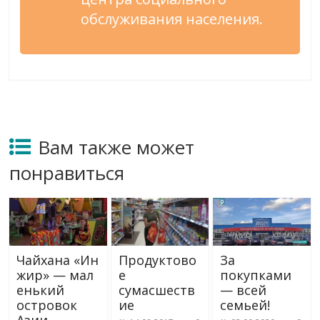
обслуживания населения.
Вам также может
понравиться
Чайхана «Ин
Продуктово
За
жир» — мал
е
покупками
енький
сумасшеств
— всей
островок
ие
семьей!
Азии