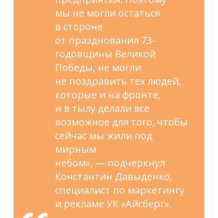
мы
не
могли остаться
в
стороне
от
празднования
73-
годовщины
Великой
Победы, не
могли
не
поздравить тех людей,
которые и
на
фронте,
и
в
тылу делали все
возможное для того, чтобы
сейчас мы
жили под
мирным
небом
»
,
—
подчеркнул
Константин Давыденко,
специалист по
маркетингу
и
рекламе УК
«
Айсберг
»
.