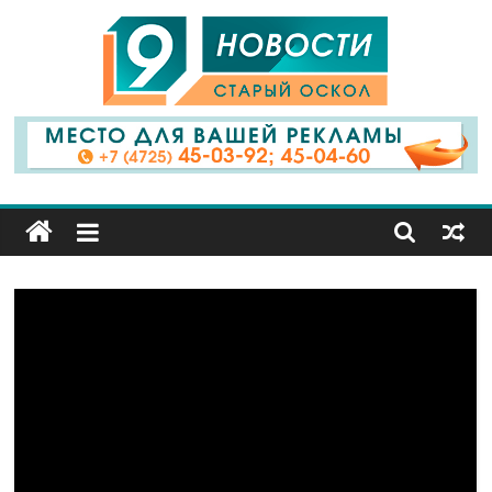
9
Канал
Старый
Оскол