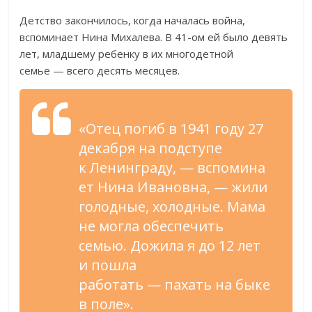
Детство закончилось, когда началась война,
вспоминает Нина Михалева. В
41-ом
ей
было девять
лет, младшему ребенку в
их
многодетной
семье
—
всего десять месяцев.
«
Отец погиб в
1941 году 27
декабря на
подступе
к
Ленинграду,
—
вспомина
ет Нина Ивановна,
—
жили
голодные, холодные. Мама
не
могла обеспечить
семью. Дожила я
до
12 лет
и
пошла
работать
—
пахать на
быке
в
поле
»
.