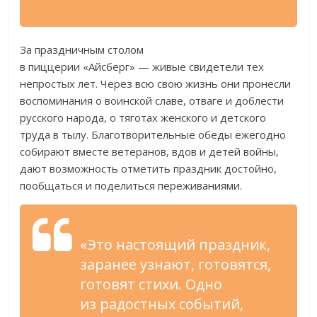
За
праздничным столом
в
пиццерии
«
Айсберг
»
—
живые свидетели тех
непростых лет. Через всю свою жизнь они пронесли
воспоминания о
воинской славе, отваге и
доблести
русского народа, о
тяготах женского и
детского
труда в
тылу. Благотворительные обеды ежегодно
собирают вместе ветеранов, вдов и
детей войны,
дают возможность отметить праздник достойно,
пообщаться и
поделиться переживаниями.
«
Это настоящий праздник,
заранее узнают, готовятся,
готовят стихи. Одно
из
радостных событий,