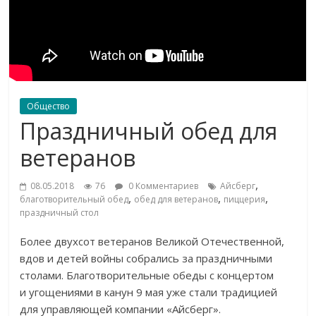
Общество
Праздничный обед для
ветеранов
,
08.05.2018
76
0 Комментариев
Айсберг
,
,
,
благотворительный обед
обед для ветеранов
пиццерия
праздничный стол
Более двухсот ветеранов Великой Отечественной,
вдов и
детей войны собрались за
праздничными
столами. Благотворительные обеды с
концертом
и
угощениями в
канун 9
мая уже стали традицией
для управляющей компании
«
Айсберг
»
.