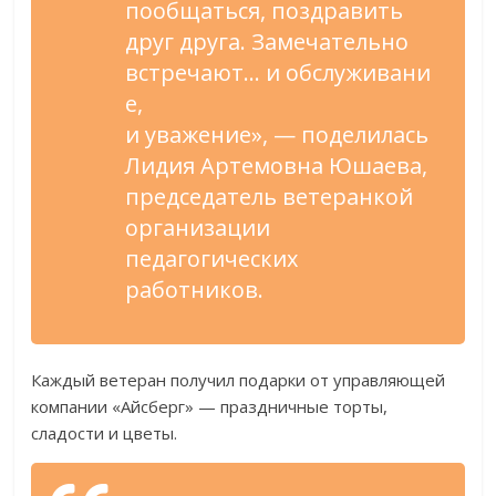
пообщаться, поздравить
друг друга. Замечательно
встречают
…
и
обслуживани
е,
и
уважение
»
,
—
поделилась
Лидия Артемовна Юшаева,
председатель ветеранкой
организации
педагогических
работников.
Каждый ветеран получил подарки от
управляющей
компании
«
Айсберг
»
—
праздничные торты,
сладости и
цветы.