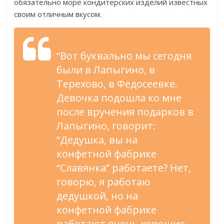
обязательно море кондитерских изделий известных
своим отличным вкусом.
“Вот буквально мы сегодня
были в Лапыгино, в
Терехово, в Федосеевке.
Девочка подошла ко мне
после вручения подарков в
Лапыгино, говорит:
“Дедушка, вы на
конфетной фабрике
“Славянка” работаете? Нет,
говорю, я работаю
дедушкой, но на
конфетной фабрике
работают очень хорошие