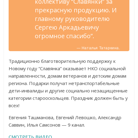
коллективу “Славянки” за
прекрасную продукцию. И
главному руководителю
Сергею Аркадьевичу
огромное спасибо”.
— Наталья Татаркина.
Традиционно благотворительную поддержку к
Новому году “Славянка” оказывает НКО социальной
направленности, домам ветеранов и детским домам
региона. Подарки получат нетранспортабельные
дети-инвалиды и другие социально незащищенные
категории старооскольцев. Праздник должен быть у
всех!
Евгения Ташманова, Евгений Левошко, Александр
Саввин, Илья Самсонов — 9 канал.
СМОТРЕТЬ ВИДЕО