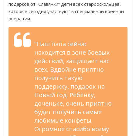
подарков от “Славянки” дети всех старооскольцев,
которые сегодня участвуют в специальной военной
операции.
“Наш папа сейчас
находится в зоне боевых
действий, защищает нас
всех. Вдвойне приятно
получить такую
поддержку, подарок на
Новый год. Ребёнку,
доченьке, очень приятно
будет получить самые
любимые конфеты.
Огромное спасибо всему