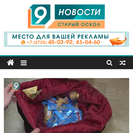
9
Канал
Старый
Оскол