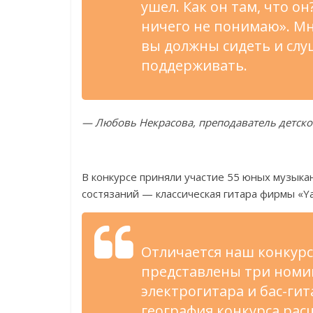
ушел
. Как он
там, что он
ничего не
понимаю
»
. М
вы
должны сидеть и
слу
поддерживать.
—
Любовь Некрасова, преподаватель детск
В
конкурсе приняли участие 55 юных музыка
состязаний
—
классическая гитара фирмы
«
Y
Отличается наш конкурс
представлены три номин
электрогитара и
бас-гит
география конкурса рас