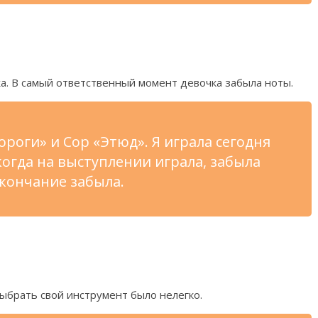
а. В
самый ответственный момент девочка забыла ноты.
ороги
»
и
Сор
«
Этюд
»
. Я
играла сегодня
когда на
выступлении играла, забыла
кончание забыла.
ыбрать свой инструмент было нелегко.