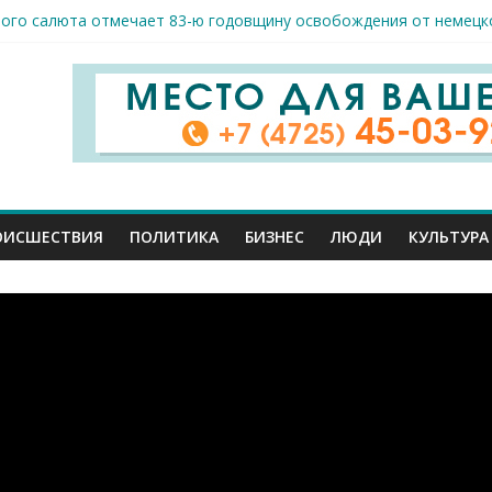
вого салюта отмечает 83-ю годовщину освобождения от немецк
таром Осколе на 7августа
арого Оскола от 6 августа
арого Оскола от 5 августа
жителей ранены сегодня в Белгородской области в результате 
ОИСШЕСТВИЯ
ПОЛИТИКА
БИЗНЕС
ЛЮДИ
КУЛЬТУРА