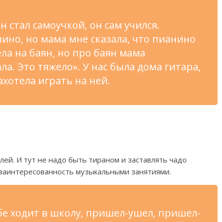
он
стал самоучкой, он
сам учился.
ино, но
мама мне сказала, что пианино
ела на
баян, но
про баян мама
ла. Это тяжело
»
. У
нас была дома гитара,
ахотела играть на
ней.
лей. И
тут не
надо быть тираном и
заставлять чадо
 заинтересованность музыкальными занятиями.
бе ходит в
школу,
пришел-ушел
,
пришел-