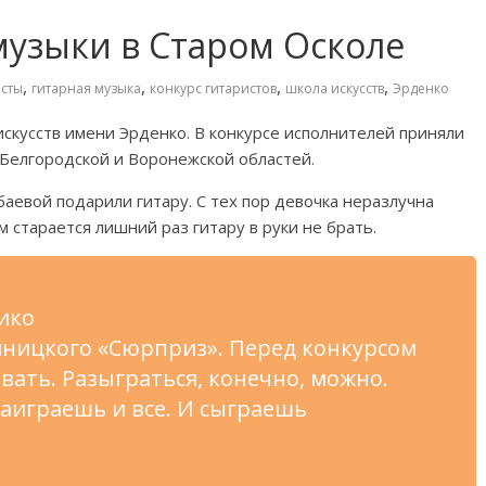
музыки в Старом Осколе
,
,
,
,
исты
гитарная музыка
конкурс гитаристов
школа искусств
Эрденко
искусств имени Эрденко. В
конкурсе исполнителей приняли
Белгородской и
Воронежской областей.
аевой подарили гитару. С
тех пор девочка неразлучна
 старается лишний раз гитару в
руки не
брать.
ико
иницкого
«
Сюрприз
»
. Перед конкурсом
ывать
. Разыграться, конечно, можно.
заиграешь и
все. И
сыграешь