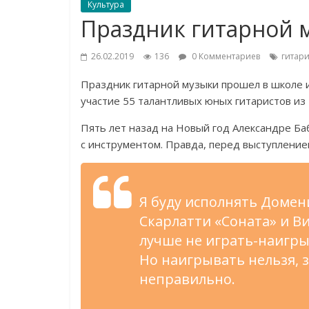
Культура
Праздник гитарной 
26.02.2019
136
0 Комментариев
гитар
Праздник гитарной музыки прошел в
школе 
участие 55 талантливых юных гитаристов из
Пять лет назад на
Новый год Александре Баб
с
инструментом. Правда, перед выступлением
Я
буду исполнять Домен
Скарлатти
«
Соната
»
и
В
лучше не
играть-наигр
Но
наигрывать нельзя, 
неправильно.