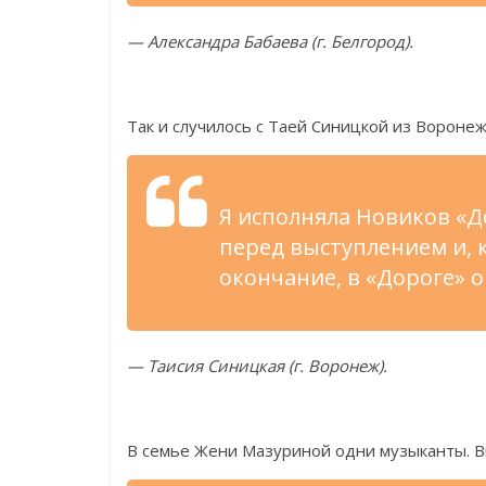
—
Александра Бабаева (г.
Белгород).
Так и
случилось с
Таей Синицкой из
Воронеж
Я
исполняла Новиков
«
Д
перед выступлением и, 
окончание, в
«
Дороге
»
о
—
Таисия Синицкая (г.
Воронеж).
В
семье Жени Мазуриной одни музыканты. В