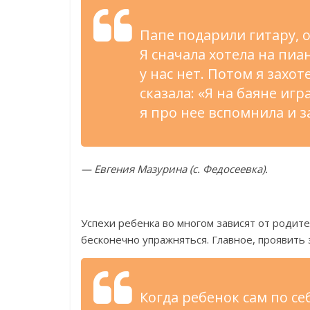
Папе подарили гитару, 
Я
сначала хотела на
пиан
у
нас нет. Потом я
захот
сказала:
«
Я
на
баяне игра
я
про нее вспомнила и
з
—
Евгения Мазурина (с. Федосеевка).
Успехи ребенка во
многом зависят от
родите
бесконечно упражняться. Главное, проявить
Когда ребенок сам по
се