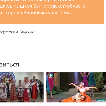
школ, из
школ Белгородской области,
из
города Воронежа участники.
кусств им.
Эрденко.
виться