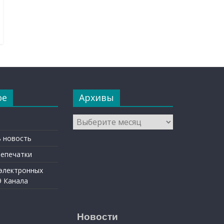
ое
Архивы
Архивы
 новость
репечатки
 электронных
9 Канала
Новости