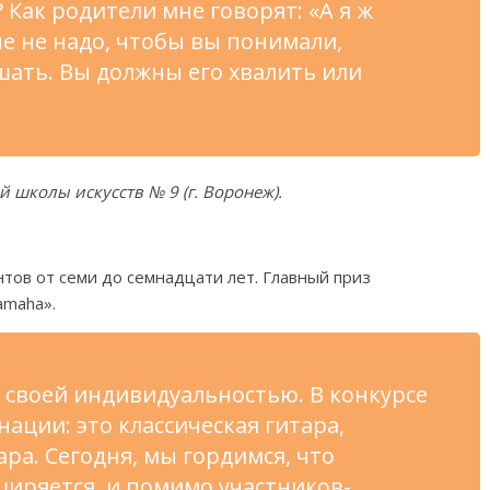
? Как родители мне говорят:
«
А
я
ж
не не
надо, чтобы вы
понимали,
шать. Вы
должны его хвалить или
ой школы искусств
№
9 (г.
Воронеж).
нтов от
семи до
семнадцати лет. Главный приз
amaha
»
.
 своей индивидуальностью. В
конкурсе
ации: это классическая гитара,
ара
. Сегодня, мы
гордимся, что
ширяется, и
помимо
участников-