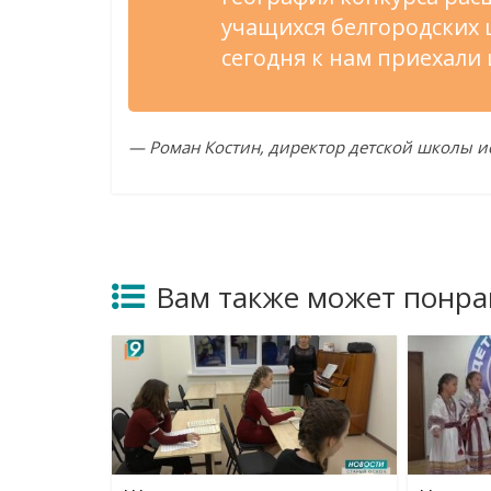
учащихся
белгородских 
сегодня к
нам приехали 
—
Роман Костин, директор детской школы ис
Вам также может понра