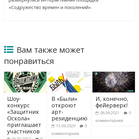
«Содружество времен и поколений».
Вам также может
понравиться
Шоу-
В «Были»
И, конечно,
конкурс
откроют
фейерверк!
«Защитник
арт-
06.09.2021
0
Оскола»
резиденцию
комментариев
приглашает
15.09.2020
0
участников
комментариев
01.02.2017
0