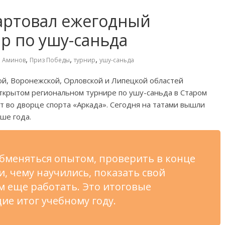
артовал ежегодный
р по ушу-саньда
,
,
,
й Аминов
Приз Победы
турнир
ушу-саньда
й, Воронежской, Орловской и
Липецкой областей
ткрытом региональном турнире по
ушу-саньда
в
Старом
т во
дворце спорта
«
Аркада
»
. Сегодня на
татами вышли
ше года.
бменяться опытом, проверить в
конце
и, чему научились, показать свой
ем еще работать. Это итоговые
е итог учебному году.