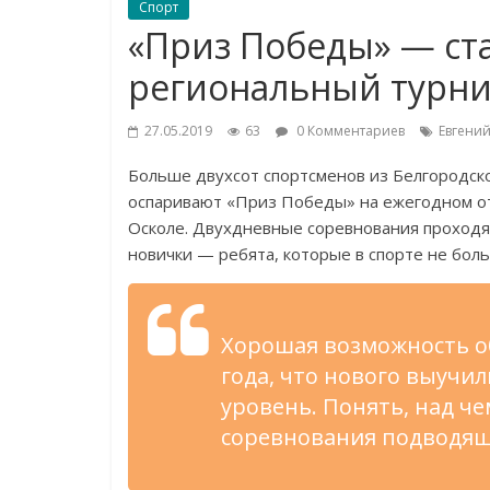
Спорт
«Приз Победы» — ст
региональный турни
27.05.2019
63
0 Комментариев
Евгени
Больше двухсот спортсменов из
Белгородско
оспаривают
«
Приз Победы
»
на
ежегодном о
Осколе. Двухдневные соревнования проходя
новички
—
ребята, которые в
спорте не
боль
Хорошая возможность о
года, что нового выучил
уровень. Понять, над ч
соревнования подводящи