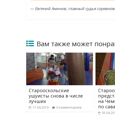
—
Евгений Аминов, главный судья соревнов
Вам также может понра
Старооскольские
Староо
ушуисты снова в числе
предст
лучших
на Чем
по сав
17.04.2019
0 комментариев
05.04.20