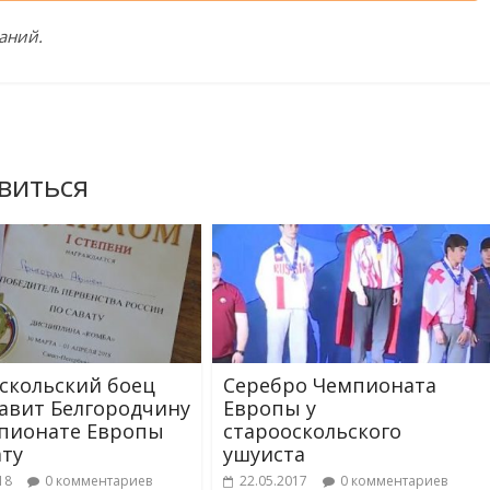
аний.
виться
скольский боец
Серебро Чемпионата
авит Белгородчину
Европы у
пионате Европы
старооскольского
ату
ушуиста
18
0 комментариев
22.05.2017
0 комментариев