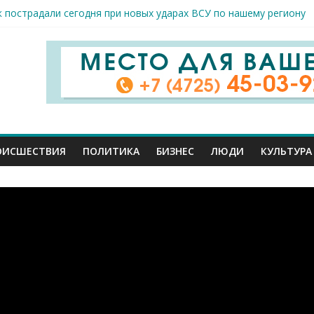
к пострадали сегодня при новых ударах ВСУ по нашему региону
руб. похитили мошенники у жителей Белгородчины под предлогом
 принимают поздравления с профессиональным праздником
спорта и достижений: в Старом Осколе отметили День физкульт
я арт-мастерская открылась в Старом Осколе
ОИСШЕСТВИЯ
ПОЛИТИКА
БИЗНЕС
ЛЮДИ
КУЛЬТУРА