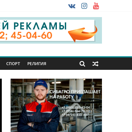
 ввоза машин из-за рубежа
урника
СПОРТ
РЕЛИГИЯ