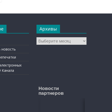
ое
Архивы
Архивы
 новость
репечатки
 электронных
9 Канала
Новости
партнеров