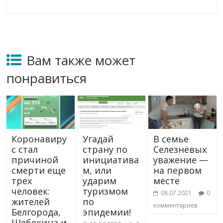
Вам также может
понравиться
Коронавиру
Угадай
В семье
с стал
страну по
Селезнёвых
причиной
инициатива
уважение —
смерти еще
м, или
на первом
трех
ударим
месте
человек:
туризмом
08.07.2021
0
жителей
по
комментариев
Белгорода,
эпидемии!
Шебекина и