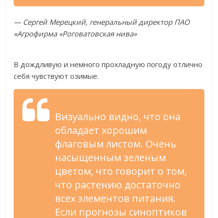
— Сергей Мерецкий, генеральный директор ПАО
«Агрофирма «Роговатовская нива»
В дождливую и немного прохладную погоду отлично
себя чувствуют озимые.
Визуально видно, что она
обладает хорошим
флаговым листом. Очень
насыщенным зеленым
цветом, что говорит о том,
что растению достаточно
всех элементов питания.
Если прогнозы синоптиков