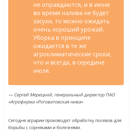
не оправдаются, и в июне
во время налива не будет
засухи, то можно ожидать
очень хороший урожай.
Уборка в принципе
ожидается в те же
агроклиматические сроки,
что и всегда, в середине
июля.
— Сергей Мерецкий, генеральный директор ПАО
«Агрофирма «Роговатовская нива»
Сегодня аграрии производят обработку посевов для
борьбы с сорняками и болезнями.