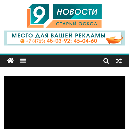
9
Канал
Старый
Оскол