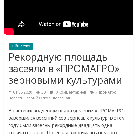
Общество
Рекордную площадь
засеяли в «ПРОМАГРО»
зерновыми культурами
,
01.06.2020
30
0 Комментариев
«ПромАгро»
,
новости Старый Оскол
посевная
В растениеводческом подразделении «ПРОМАГРО»
завершился весенний сев зерновых культур. В этом
году были засеяны рекордные двадцать одна
тысяча гектаров. Посевная закончилась немного