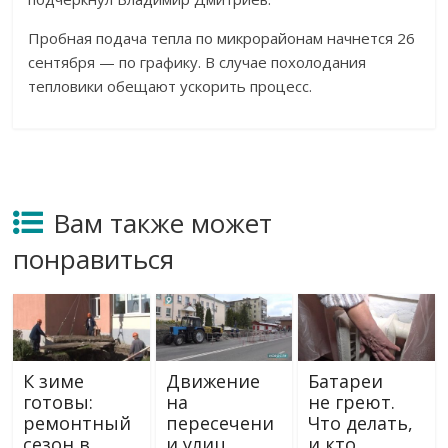
Пробная подача тепла по микрорайонам начнется 26
сентября — по графику. В случае похолодания
тепловики обещают ускорить процесс.
Вам также может
понравиться
К зиме
Движение
Батареи
готовы:
на
не греют.
ремонтный
пересечени
Что делать,
сезон в
и улиц
и кто