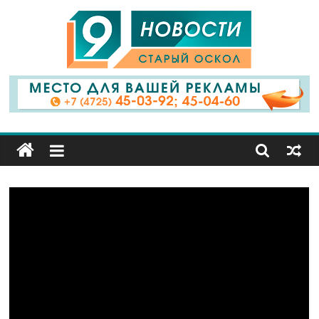
9
Канал
Старый
Оскол