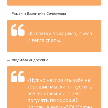
— Роман и Валентина Селезневы.
«Котлетку пожарила, съела
и легла спать».
— Людмила Андреевна.
«Нужно настроить себя на
хорошие мысли, отпустить
все проблемы и стресс,
погулять по хорошей
погоде. А заесть? О! Можно