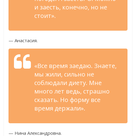
и заесть, конечно, но не
стоит».
— Анастасия.
«Все время заедаю. Знаете,
мы жили, сильно не
соблюдали диету. Мне
много лет ведь, страшно
сказать. Но форму все
время держали».
— Нина Александровна.