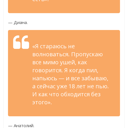
— Диана.
«Я стараюсь не
волноваться. Пропускаю
все мимо ушей, как
говорится. Я когда пил,
напьюсь — и все забываю,
а сейчас уже 18 лет не пью.
И как что обходится без
этого».
— Анатолий.