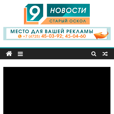
9
Канал
Старый
Оскол