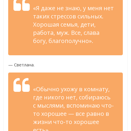
«Я даже не знаю, у меня нет
таких стрессов сильных.
Хорошая семья, дети,
работа, муж. Все, слава
богу, благополучно».
— Светлана.
«Обычно ухожу в комнату,
где никого нет, собираюсь
с мыслями, вспоминаю что-
то хорошее — все равно в
жизни что-то хорошее
есть».