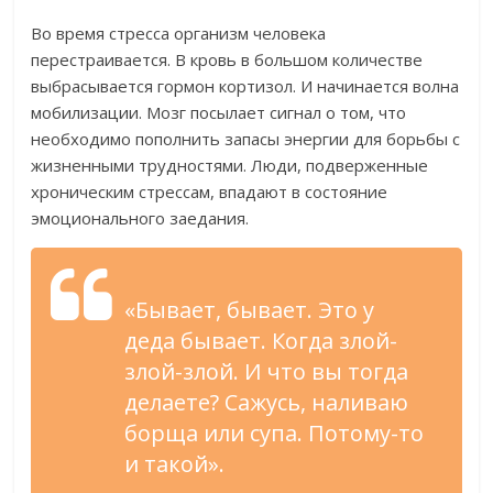
Во время стресса организм человека
перестраивается. В кровь в большом количестве
выбрасывается гормон кортизол. И начинается волна
мобилизации. Мозг посылает сигнал о том, что
необходимо пополнить запасы энергии для борьбы с
жизненными трудностями. Люди, подверженные
хроническим стрессам, впадают в состояние
эмоционального заедания.
«Бывает, бывает. Это у
деда бывает. Когда злой-
злой-злой. И что вы тогда
делаете? Сажусь, наливаю
борща или супа. Потому-то
и такой».