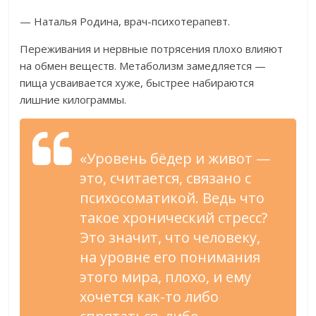
— Наталья Родина, врач-психотерапевт.
Переживания и нервные потрясения плохо влияют
на обмен веществ. Метаболизм замедляется —
пища усваивается хуже, быстрее набираются
лишние килограммы.
«Уровень бёдер и живот —
это, считается, связано с
психосоматикой. Ведь что
такое хронический стресс?
Это значит, что человеку,
на уровне его понимания
этого мира, плохо, и ему
хочется как-то либо