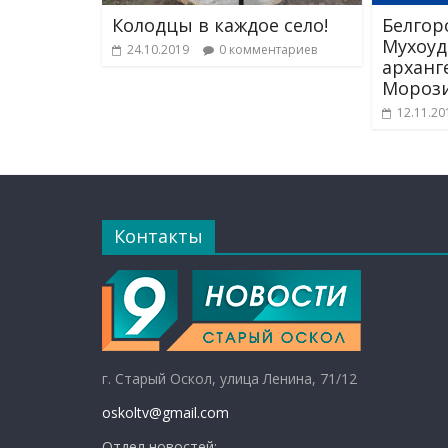
Колодцы в каждое село!
Белгор
Мухоуд
24.10.2019
0 комментариев
арханг
Мороз
12.11.20
Контакты
г. Старый Оскол, улица Ленина, 71/12
oskoltv@gmail.com
Отдел новостей: