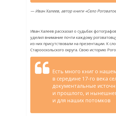
—
Иван Халеев, автор книги
«
Село Роговатое
Иван Халеев рассказал о
судьбах фотографов
уделил внимание почти каждому роговатовцу
из
них присутствовали на
презентации. К
сло
Старооскольского округа. Свою историю Рого
Есть много книг о
нашем 
в
середине
17-го
века се
документальные источни
и
прошлого, и
нынешнего
и
для наших потомков