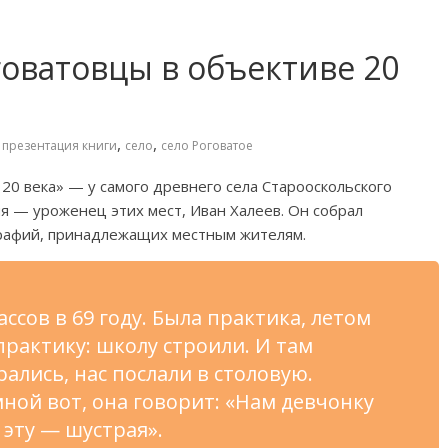
говатовцы в объективе 20
,
,
,
презентация книги
село
село Роговатое
20 века
»
—
у
самого древнего села Старооскольского
ия
—
уроженец этих мест, Иван Халеев. Он
собрал
рафий, принадлежащих местным жителям.
ассов в
69 году. Была практика, летом
практику: школу строили. И
там
ались, нас послали в
столовую.
ной вот, она говорит:
«
Нам девчонку
 эту
—
шустрая
»
.