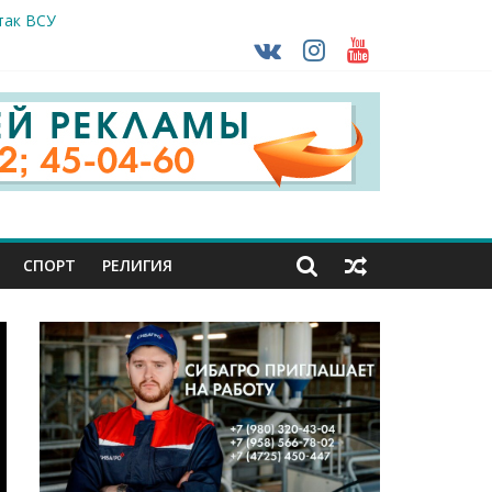
так ВСУ
тделе СК подвели итоги первого полугодия
чной трансплантации
ть без штрафа?
кунуться в прошлое
СПОРТ
РЕЛИГИЯ