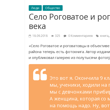
Люди
Общество
Село Роговатое и ро
века
18.09.2018
325
0 Комментариев
книга
«
Село Роговатое и
роговатовцы в
объективе 
района теперь есть фотокнига. Автор издан
и
опубликовал галерею из
полутысячи фотог
Это вот я. Окончила 9 кл
мы, ученики, ходили на
мы
с
девчонками прибир
А
женщина, которая со
м
на
помощь надо. Ну, вот