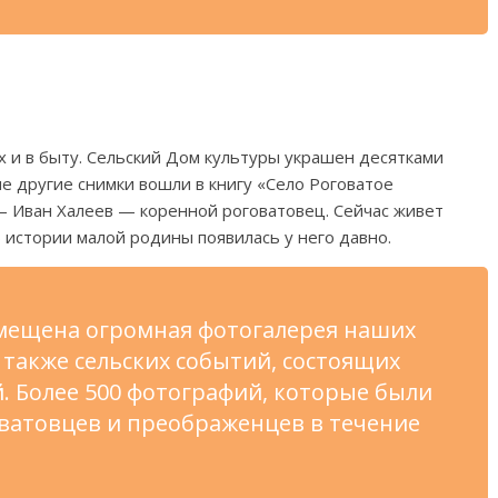
х и
в
быту. Сельский Дом культуры украшен десятками
е другие снимки вошли в
книгу
«
Село Роговатое
—
Иван Халеев
—
коренной роговатовец. Сейчас живет
б
истории малой родины появилась у
него давно.
змещена огромная фотогалерея наших
также сельских событий, состоящих
. Более 500 фотографий, которые были
ватовцев и
преображенцев в
течение