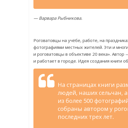
—
Варвара Рыбникова.
Роговатовцы на
учёбе, работе, на
праздника
фотографиями местных жителей. Эти и
многи
и
роговатовцы в
объективе 20 века
»
. Автор
и
работает в
городе. Идея создания книги о
На
страницах книги ра
людей, наших сельчан, а
из
более 500 фотографий
собраны автором у
рого
последних трех лет.