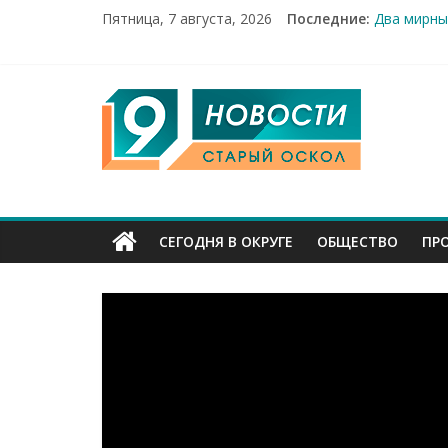
Пятница, 7 августа, 2026
Последние:
Два мирны
100%-я ра
Новое сер
Рейд по м
9
«Купеческ
Канал
Старый
СЕГОДНЯ В ОКРУГЕ
ОБЩЕСТВО
ПР
Оскол