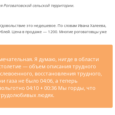
я Роговатовской сельской территории.
 Удовольствие это недешевое. По
словам Ивана Халеева,
ублей. Цена в
продаже
—
1200. Многие роговатовцы уже
мечательная. Я
думаю, нигде в
области
столетие
—
объем описания трудного
слевоенного, восстановления трудного,
ни
газа не
было 04:06, а
теперь
ольготно 04:10 + 00:36
Мы
горды, что
трудолюбивых людях.