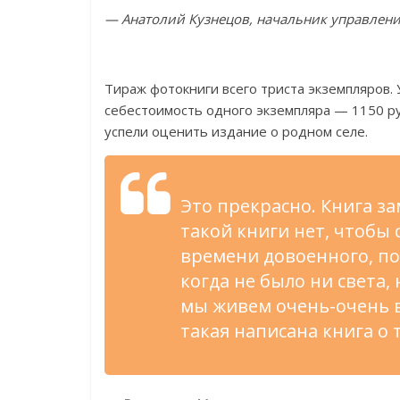
—
Анатолий Кузнецов, начальник управлени
Тираж фотокниги всего триста экземпляров.
себестоимость одного экземпляра
—
1150
р
успели оценить издание о
родном селе.
Это прекрасно. Книга за
такой книги нет, чтобы 
времени довоенного, по
когда не
было ни
света, 
мы
живем
очень-очень
в
такая написана книга о