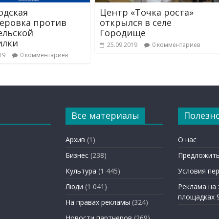
одская
Центр «Точка роста»
еровка против
открылся в селе
ельской
Городище
илки
25.09.2019
0 комментариев
19
0 комментариев
Все материалы
Полезн
Архив
(1)
О нас
Бизнес
(238)
Предложить
Культура
(1 445)
Условия пе
Люди
(1 041)
Реклама на
площадках 
На правах рекламы
(324)
Новости партнеров
(269)