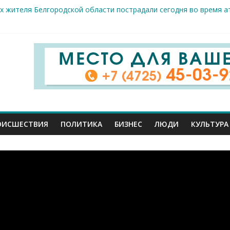
х жителя Белгородской области пострадали сегодня во время а
скрываемость особо тяжких преступлений: в Старооскольском о
дце: старооскольский тренер Георгий Золотых нуждается в сро
естам несанкционированной торговли: что и где можно продава
ие салоны»: старооскольский краеведческий музей приглашает о
ОИСШЕСТВИЯ
ПОЛИТИКА
БИЗНЕС
ЛЮДИ
КУЛЬТУРА