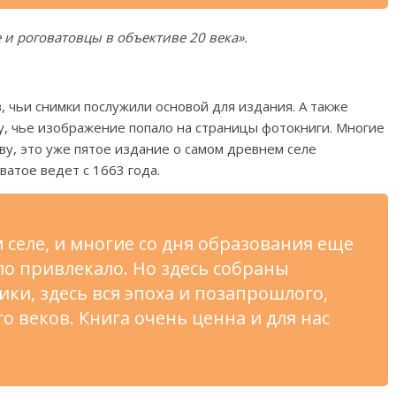
 и
роговатовцы в
объективе 20 века
»
.
, чьи снимки послужили основой для издания. А
также
, чье изображение попало на
страницы фотокниги. Многие
ву, это уже пятое издание о
самом древнем селе
ватое ведет с
1663 года.
селе, и
многие со
дня образования еще
ло привлекало. Но
здесь собраны
ки, здесь вся эпоха и
позапрошлого,
 веков. Книга очень ценна и
для нас