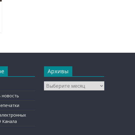
ое
Архивы
Архивы
 новость
репечатки
 электронных
9 Канала