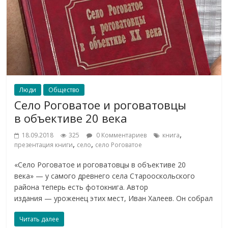
Люди
Общество
Село Роговатое и роговатовцы
в объективе 20 века
,
18.09.2018
325
0 Комментариев
книга
,
,
презентация книги
село
село Роговатое
«Село Роговатое и роговатовцы в объективе 20
века» — у самого древнего села Старооскольского
района теперь есть фотокнига. Автор
издания — уроженец этих мест, Иван Халеев. Он собрал
Читать далее