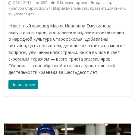
,
24.01.2017
697
0 Комментариев
краевед
,
,
,
культура Староосколья
Мария Емельянова
презентация книги
энциклопедия
Известный краевед Мария Ивановна Емельянова
выпустила второе, дополненное издание энциклопедии
о народной культуре Староосколья. Добавлены
четырнадцать новых тем, дополнены ответы на многие
вопросы, улучшены иллюстрации. Книга вышла в свет
скромным тиражом — всего триста экземпляров.
Сборник — своеобразный итог исследовательской
деятельности краеведа за шестьдесят лет.
Читать далее