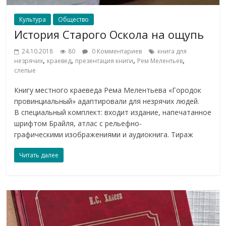
Культура
Общество
История Старого Оскола на ощупь
24.10.2018
80
0 Комментариев
книга для
,
,
,
,
незрячих
краевед
презентация книги
Рем Мелентьев
слепые
Книгу местного краеведа Рема Мелентьева «Городок
провинциальный» адаптировали для незрячих людей.
В специальный комплект: входит издание, напечатанное
шрифтом Брайля, атлас с рельефно-
графическими изображениями и аудиокнига. Тираж
Читать далее