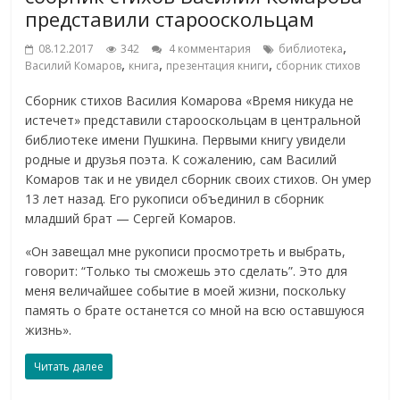
представили старооскольцам
,
08.12.2017
342
4 комментария
библиотека
,
,
,
Василий Комаров
книга
презентация книги
сборник стихов
Сборник стихов Василия Комарова «Время никуда не
истечет» представили старооскольцам в центральной
библиотеке имени Пушкина. Первыми книгу увидели
родные и друзья поэта. К сожалению, сам Василий
Комаров так и не увидел сборник своих стихов. Он умер
13 лет назад. Его рукописи объединил в сборник
младший брат — Сергей Комаров.
«Он завещал мне рукописи просмотреть и выбрать,
говорит: “Только ты сможешь это сделать”. Это для
меня величайшее событие в моей жизни, поскольку
память о брате останется со мной на всю оставшуюся
жизнь».
Читать далее