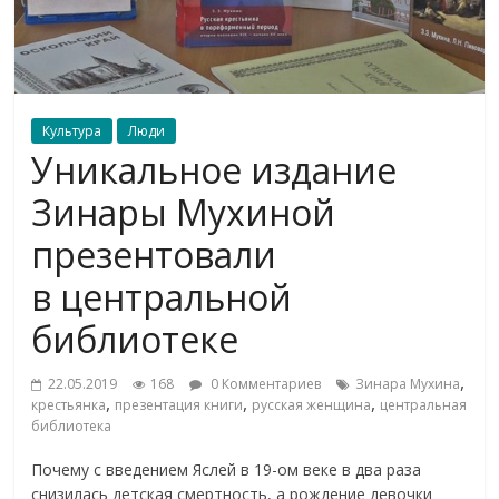
Культура
Люди
Уникальное издание
Зинары Мухиной
презентовали
в центральной
библиотеке
,
22.05.2019
168
0 Комментариев
Зинара Мухина
,
,
,
крестьянка
презентация книги
русская женщина
центральная
библиотека
Почему с введением Яслей в 19-ом веке в два раза
снизилась детская смертность, а рождение девочки