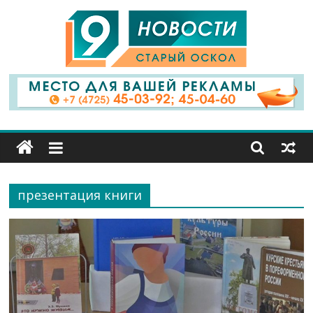
9
Канал
Старый
Оскол
презентация книги