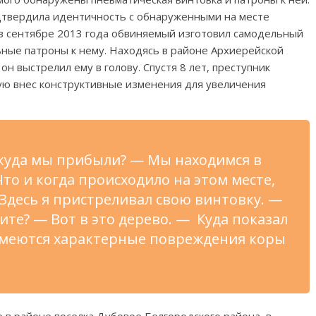
дтвердила идентичность с обнаруженными на месте
 в сентябре 2013 года обвиняемый изготовил самодельный
ьные патроны к нему. Находясь в районе Архиерейской
н выстрелил ему в голову. Спустя 8 лет, преступник
ую внес конструктивные изменения для увеличения
 куда мы прибыли? — Мы находимся в
то и когда происходило на этом месте,
 Здесь я пристреливал свою винтовку. —
ите? — Вот в это дерево. — Куда показал
имеются характерные повреждения коры