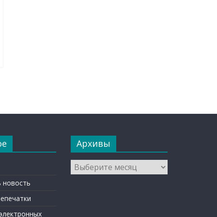
ое
Архивы
Архивы
 новость
репечатки
 электронных