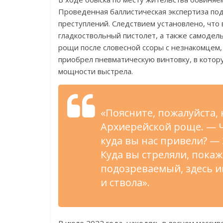
Проведенная баллистическая экспертиза по
преступлений. Следствием установлено, что
гладкоствольный пистолет, а также самодел
рощи после словесной ссоры с незнакомцем, о
приобрел пневматическую винтовку, в котор
мощности выстрела.
«Поясните, пожалуйста,
Архиерейской роще. — Ч
куда вы нас привели? —
Куда вы стреляли, покаж
подозреваемый, здесь 
и ствола».