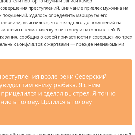
едователи повторно изучили записи камер
совершения преступлений. Внимание привлек мужчина на
ах покушений. Удалось определить маршруты его
становили, выяснилось, что незадолго до покушений на
-магазин пневматическую винтовку и патроны к ней. В
казания, сообщив о своей причастности к совершению трех
тельных конфликтов с жертвами — прежде незнакомыми
реступления возле реки Северский
 увидел там внизу рыбака. Я с ним
прицелился и сделал выстрел. Я точно
ние в голову. Целился в голову
мого обнаружены пневматическая винтовка и патроны к ней.