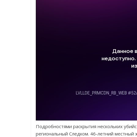
Подробностями раскрытия нескольких убийст
региональный Следком. 46-летний местный ж