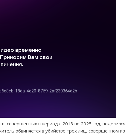
в, совершенных в период с 2013 по 2025 год, поделился
итель обвиняется в убийстве трех лиц, совершенном из