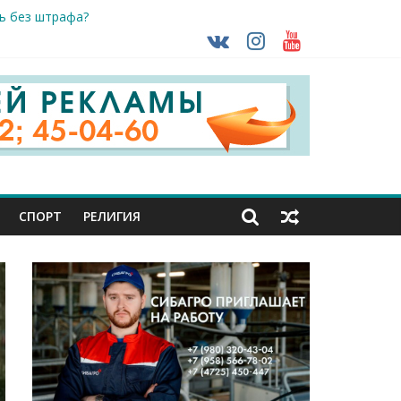
ть без штрафа?
кунуться в прошлое
так ВСУ
деле СК подвели итоги первого полугодия
ной трансплантации
СПОРТ
РЕЛИГИЯ