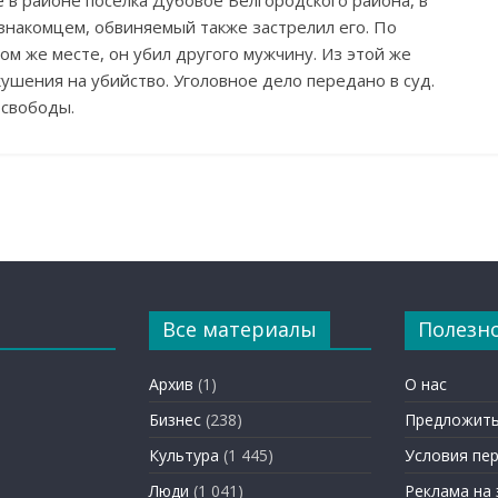
е в районе поселка Дубовое Белгородского района, в
знакомцем, обвиняемый также застрелил его. По
ом же месте, он убил другого мужчину. Из этой же
шения на убийство. Уголовное дело передано в суд.
свободы.
Все материалы
Полезн
Архив
(1)
О нас
Бизнес
(238)
Предложить
Культура
(1 445)
Условия пе
Люди
(1 041)
Реклама на