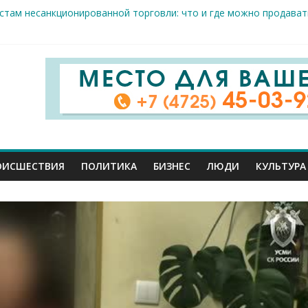
стам несанкционированной торговли: что и где можно продава
е салоны»: старооскольский краеведческий музей приглашает о
 жителя Белгородской области пострадали сегодня во время а
крываемость особо тяжких преступлений: в Старооскольском от
це: старооскольский тренер Георгий Золотых нуждается в сроч
ОИСШЕСТВИЯ
ПОЛИТИКА
БИЗНЕС
ЛЮДИ
КУЛЬТУРА