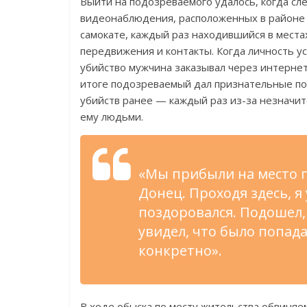
Выйти на подозреваемого удалось, когда сл
видеонаблюдения, расположенных в районе 
самокате, каждый раз находившийся в мест
передвижения и контакты. Когда личность у
убийство мужчина заказывал через интернет
итоге подозреваемый дал признательные по
убийств ранее — каждый раз из-за незначи
ему людьми.
«Мы прибыли на место п
Донец. Проходя здесь, я
поздоровался. Подошел, 
увидел, что было попада
конкретно».
В ходе обыска по месту жительства обвиняе