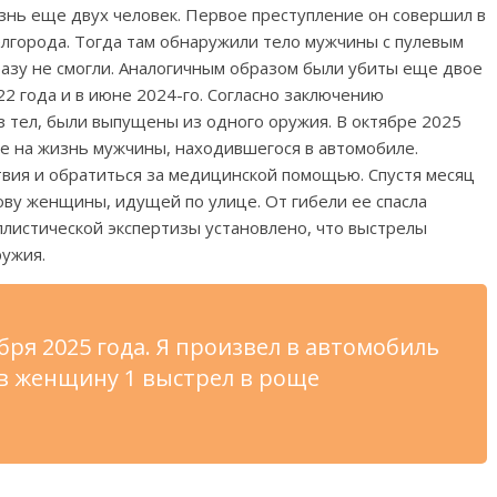
знь еще двух человек. Первое преступление он совершил в
лгорода. Тогда там обнаружили тело мужчины с пулевым
разу не смогли. Аналогичным образом были убиты еще двое
2 года и в июне 2024-го. Согласно заключению
з тел, были выпущены из одного оружия. В октябре 2025
е на жизнь мужчины, находившегося в автомобиле.
твия и обратиться за медицинской помощью. Спустя месяц
ову женщины, идущей по улице. От гибели ее спасла
листической экспертизы установлено, что выстрелы
ружия.
бря 2025 года. Я произвел в автомобиль
 в женщину 1 выстрел в роще