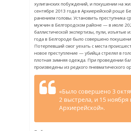
хулиганских побуждений, и покушении на жи
сентябре 2013 года в Архиерейской роще Бе
ранением головы. Установить преступника с
мужчин в Белгородском районе — в июле 202
баллистической экспертизы, пули, изъятые и
года в Белгороде было совершено покушени
Потерпевший смог уехать с места происшес
новое преступление — убийца стрелял в гол
плотная зимняя одежда. При проведении бал
произведены из редкого пневматического о
«Было совершено 3 октя
2 выстрела, и 15 ноября
Архиерейской».