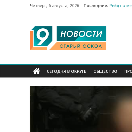
Четверг, 6 августа, 2026
Последние:
Рейд по ме
«Купечески
Два мирных
100%-я рас
9
Новое серд
Канал
Старый
СЕГОДНЯ В ОКРУГЕ
ОБЩЕСТВО
ПР
Оскол