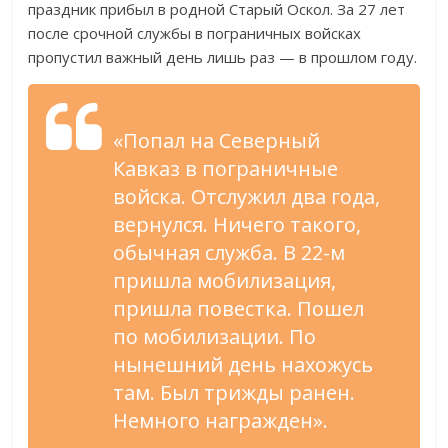
праздник прибыл в родной Старый Оскол. За 27 лет
после срочной службы в пограничных войсках
пропустил важный день лишь раз — в прошлом году.
«Попал на Северный
Кавказ в пограничные
войска. Отслужил два года,
вернулся. Ничего такого,
обычная служба. В 22-м
пришла мобилизация,
пришла повестка. Пошел
по мобилизации. По
нынешний день нахожусь
там. Был трижды ранен.
Немного награжден».