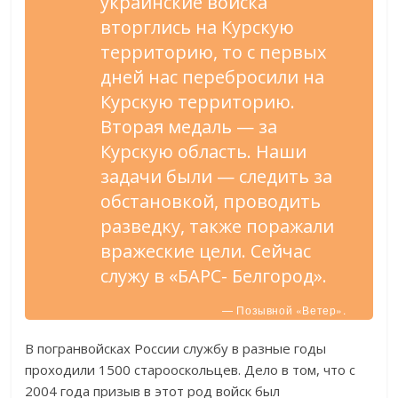
украинские войска
вторглись на Курскую
территорию, то с первых
дней нас перебросили на
Курскую территорию.
Вторая медаль — за
Курскую область. Наши
задачи были — следить за
обстановкой, проводить
разведку, также поражали
вражеские цели. Сейчас
служу в «БАРС- Белгород».
— Позывной «Ветер».
В погранвойсках России службу в разные годы
проходили 1500 старооскольцев. Дело в том, что с
2004 года призыв в этот род войск был