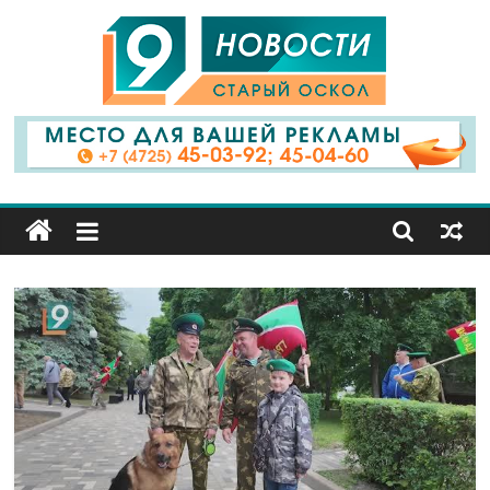
9
Канал
Старый
Оскол