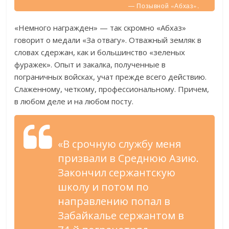
— Позывной «Абхаз».
«Немного награжден» — так скромно «Абхаз»
говорит о медали «За отвагу». Отважный земляк в
словах сдержан, как и большинство «зеленых
фуражек». Опыт и закалка, полученные в
пограничных войсках, учат прежде всего действию.
Слаженному, четкому, профессиональному. Причем,
в любом деле и на любом посту.
«В срочную службу меня
призвали в Среднюю Азию.
Закончил сержантскую
школу и потом по
направлению попал в
Забайкалье сержантом в