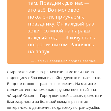
там. Праздник для нас —
это всё. Вот молодое
поколение приучаем к
празднику. Он каждый раз
ходит со мной на парады,
каждый год. — Я хочу стать
пограничником. Равняюсь
на папу».
— Сергей Пепеляев и Ярослав Пепеляев.
Старооскольские пограничники отметили 108-ю
годовщину образования войск дружно и сплоченно.
В одном строю — разные поколения. На митинге
самым активным землякам вручили почетный знак
«Старый Оскол — Город воинской славы», грамоты и
благодарности за большой вклад в развитие
ветеранского движения, поддержку погранслужбы,