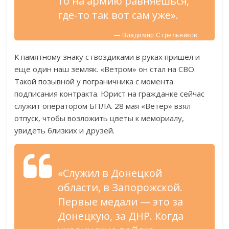
то на армию равняешься,
где-то так вот сам уже».
— Владимир Стрельников.
К памятному знаку с гвоздиками в руках пришел и
еще один наш земляк. «Ветром» он стал на СВО.
Такой позывной у пограничника с момента
подписания контракта. Юрист на гражданке сейчас
служит оператором БПЛА. 28 мая «Ветер» взял
отпуск, чтобы возложить цветы к мемориалу,
увидеть близких и друзей.
«Служил в Донецкой
области, в Запорожской.
Первые медали — это за
Донецкую, за ДНР. Когда