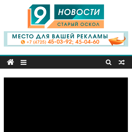
9
Канал
Старый
Оскол