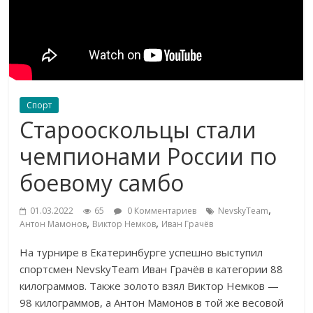
Спорт
Старооскольцы стали
чемпионами России по
боевому самбо
,
01.03.2022
65
0 Комментариев
NevskyTeam
,
,
Антон Мамонов
Виктор Немков
Иван Грачёв
На турнире в Екатеринбурге успешно выступил
спортсмен NevskyTeam Иван Грачёв в категории 88
килограммов. Также золото взял Виктор Немков —
98 килограммов, а Антон Мамонов в той же весовой