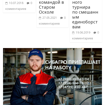
командой в
ного
10.07.2018
0
Старом
турнира
комментариев
Осколе
по смешанн
ым
27.05.2021
0
единоборст
комментариев
вам
19.06.2019
0
комментариев