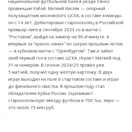
национальной футбольной базе в уезде Сянхэ
провинции Хэбэй. Матвей Кисляк — опорный
полузащитник московского ЦСКА, в составе команды
он с 14 лет. Дебютировал староосколец в Российской
премьер-лиге в сентябре 2023-го в матче с
“Ростовом”, выйдя на замену на 90-й минуте. А
впервые за “красно-синих” он сыграл прошлым летом
— в кубковом матче с “Оренбургом”. Там и забил
свой первый гол в составе ЦСКА. Играет Матвей под
31-м номером. В сезоне 2024/25 провёл уже
5 матчей, получил одну жёлтую карточку. В двух
играх выходил на поле в стартовом составе и играл
до финального свистка. В прошлом году стал
обладателем Кубка России. Оценивают
старооскольскую звезду футбола в 700 тыс. евро —
это около 73 млн руб.