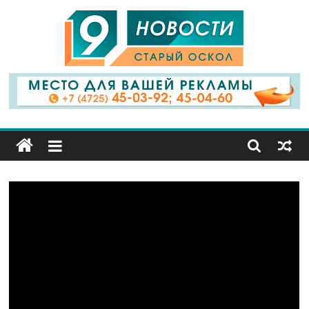
9
Канал
Старый
Оскол