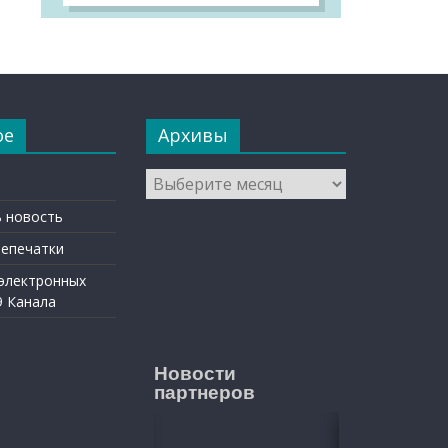
ое
Архивы
Архивы
 новость
репечатки
 электронных
9 Канала
Новости
партнеров