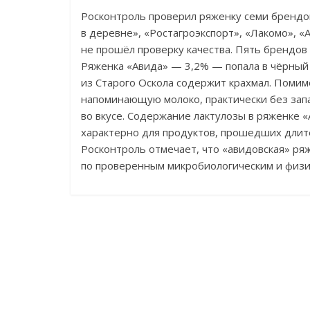
Росконтроль проверил ряженку семи брендо
в
деревне
»
,
«
Ростагроэкспорт
»
,
«
Лакомо
»
,
«
не
прошёл проверку качества. Пять брендов 
Ряженка
«
Авида
»
—
3,2%
—
попала в
чёрный 
из
Старого Оскола содержит крахмал. Помим
напоминающую молоко, практически без зап
во
вкусе. Содержание лактулозы в
ряженке
«
характерно для продуктов, прошедших длит
Росконтроль отмечает, что
«
авидовская
»
ряж
по
проверенным микробиологическим и
физи