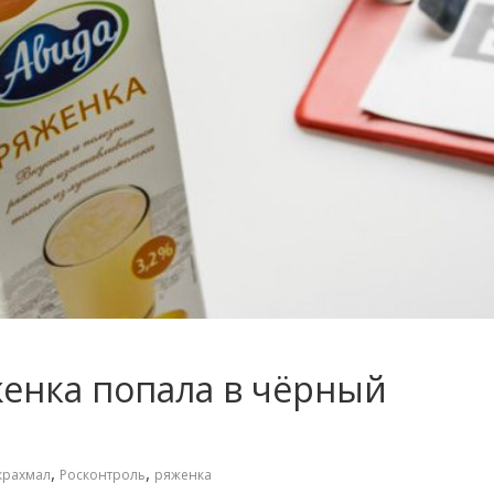
женка попала в чёрный
,
,
крахмал
Росконтроль
ряженка