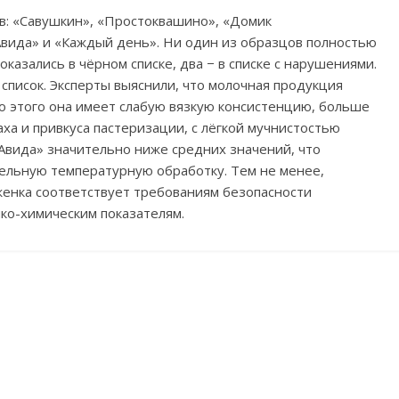
в:
«
Савушкин
»
,
«
Простоквашино
»
,
«
Домик
Авида
»
и
«
Каждый день
»
. Ни
один из
образцов полностью
оказались в
чёрном списке, два
−
в
списке с
нарушениями.
список. Эксперты выяснили, что молочная продукция
о этого она имеет слабую вязкую консистенцию, больше
аха и
привкуса пастеризации, с
лёгкой мучнистостью
Авида
»
значительно ниже средних значений, что
ельную температурную обработку. Тем не
менее,
енка соответствует требованиям безопасности
ко-химическим
показателям.