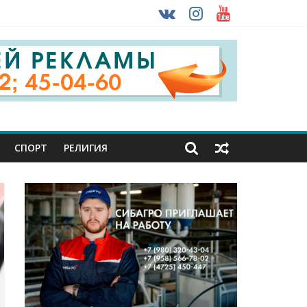
 ввоза машин из-за рубежа
урника
СПОРТ
РЕЛИГИЯ