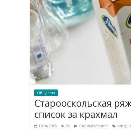
Общество
Старооскольская ря
список за крахмал
,
10.04.2018
66
0 Комментариев
авида