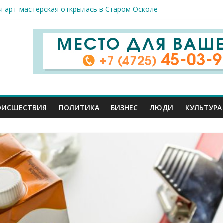
я арт-мастерская открылась в Старом Осколе
к пострадали сегодня при новых ударах ВСУ по нашему региону
руб. похитили мошенники у жителей Белгородчины под предлогом
 принимают поздравления с профессиональным праздником
спорта и достижений: в Старом Осколе отметили День физкульт
ОИСШЕСТВИЯ
ПОЛИТИКА
БИЗНЕС
ЛЮДИ
КУЛЬТУРА