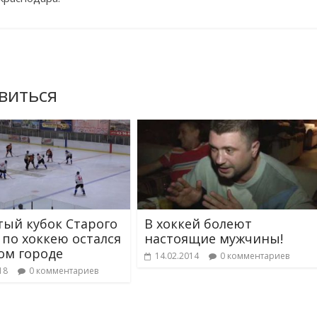
виться
ый кубок Старого
В хоккей болеют
 по хоккею остался
настоящие мужчины!
ом городе
14.02.2014
0 комментариев
18
0 комментариев