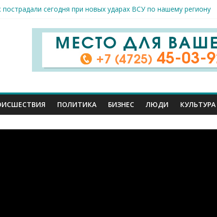
к пострадали сегодня при новых ударах ВСУ по нашему региону
руб. похитили мошенники у жителей Белгородчины под предлогом
 принимают поздравления с профессиональным праздником
спорта и достижений: в Старом Осколе отметили День физкульт
я арт-мастерская открылась в Старом Осколе
ОИСШЕСТВИЯ
ПОЛИТИКА
БИЗНЕС
ЛЮДИ
КУЛЬТУРА