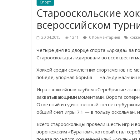
Спорт
Старооскольские хо
всероссийском турн
20.04.2015
1241
0 Комментариев
хокк
Четыре дня во дворце спорта «Аркада» за п
Старооскольцы лидировали во всех шести ма
Хоккей среди семилетних спортсменов не ме
победе, упорная борьба — на льду мальчишк
Игра с хоккейным клубом «Серебряные львы
захватывающими моментами. Ворота соперни
Ответный и единственный гол петербуржские
общий счёт игры 7:1 — в пользу оскольчан, 
Всего старооскольцы провели шесть игр и в
воронежским «Бураном», который стал сере
почёта поднялся хоккейный клуб «Акулы» из 