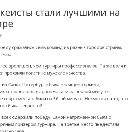
ккеисты стали лучшими на
ире
ей
обеду сражались семь команд из разных городов страны.
тчах.
нее зрелищен, чем турниры профессионалов. Та же воля к
и проявили поистине мужские качества.
» из Санкт-Петербурга была насыщена яркими,
ка старооскольцы распечатали на первой минуте.
 спортсмены забили на 36-ой минуте. Несмотря на то, что
игра была непростой.
о всех одержали победу. Самой напряженной была с
бряным призером турнира. На третье место пьедестала
Краснодара.