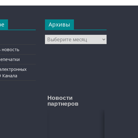
ое
Архивы
Архивы
 новость
репечатки
 электронных
9 Канала
Новости
партнеров