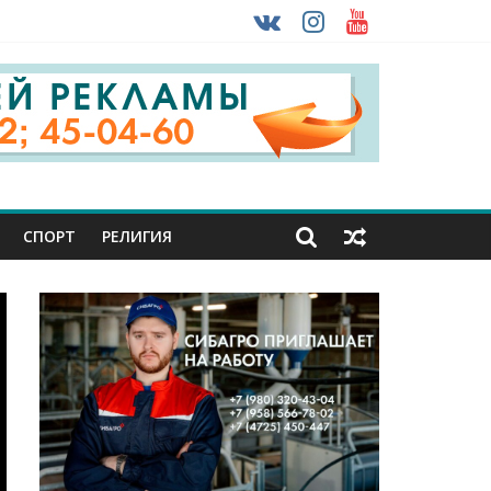
 ввоза машин из-за рубежа
урника
СПОРТ
РЕЛИГИЯ