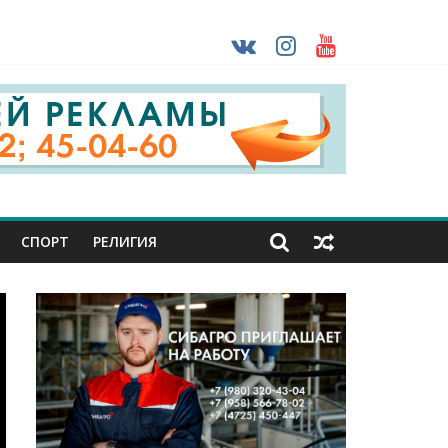
ударов ВСУ
о-фашистских захватчиков
раны проходят практику в Старом Осколе
СПОРТ
РЕЛИГИЯ