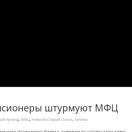
енсионеры штурмуют МФЦ
,
,
,
ный проезд
МФЦ
новости Старый Оскол
талоны
льного проездного билета, очереди по утрам стали здесь