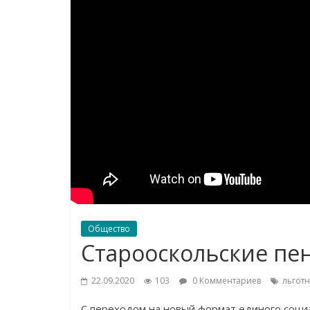
Общество
Старооскольские п
22.09.2020
103
0 Комментариев
льгот
С переходом на новый формат единого социа