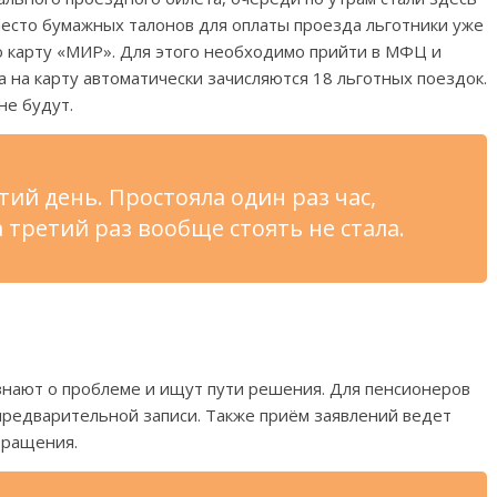
место бумажных талонов для оплаты проезда льготники уже
ю карту «МИР». Для этого необходимо прийти в МФЦ и
а на карту автоматически зачисляются 18 льготных поездок.
не будут.
тий день. Простояла один раз час,
а третий раз вообще стоять не стала.
нают о проблеме и ищут пути решения. Для пенсионеров
предварительной записи. Также приём заявлений ведет
бращения.