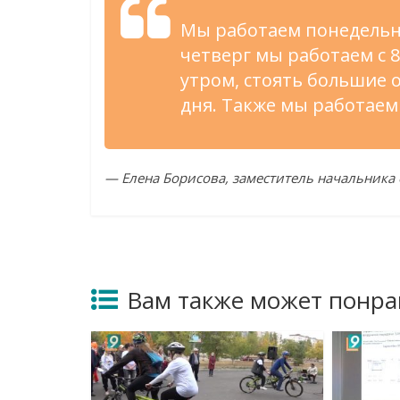
Мы работаем понедельник
четверг мы работаем с 8
утром, стоять большие 
дня. Также мы работаем в
— Елена Борисова, заместитель начальника
Вам также может понра