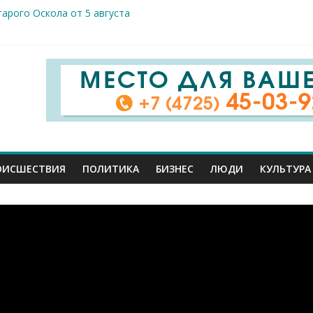
арого Оскола от 5 августа
жителей ранены сегодня в Белгородской области в результате 
вого салюта отмечает 83-ю годовщину освобождения от немецк
 Шуваев доложил Владимиру Путину о текущей работе
ов к реальным пациентам: студенты-медики из разных вузов ст
ОИСШЕСТВИЯ
ПОЛИТИКА
БИЗНЕС
ЛЮДИ
КУЛЬТУРА