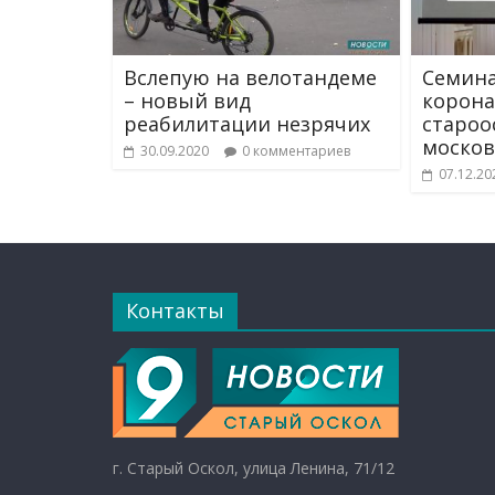
Вслепую на велотандеме
Семина
– новый вид
корона
реабилитации незрячих
староо
москов
30.09.2020
0 комментариев
07.12.20
Контакты
г. Старый Оскол, улица Ленина, 71/12