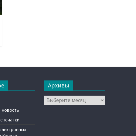
ое
Архивы
Архивы
 новость
репечатки
 электронных
9 Канала