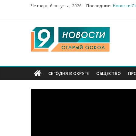
Четверг, 6 августа, 2026
Последние:
Новости Ст
14 мирных 
Город пер
Александр
9
От учебник
Канал
Старый
СЕГОДНЯ В ОКРУГЕ
ОБЩЕСТВО
ПР
Оскол