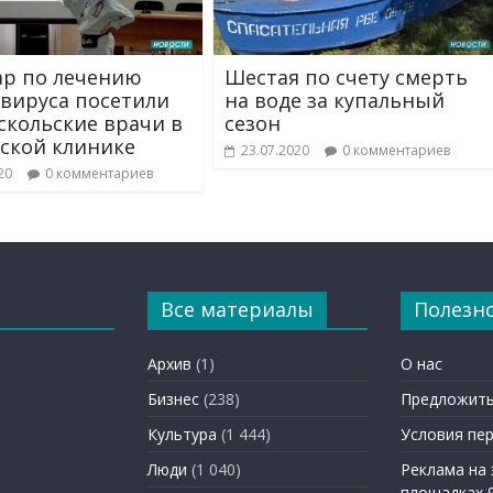
р по лечению
Шестая по счету смерть
вируса посетили
на воде за купальный
скольские врачи в
сезон
ской клинике
23.07.2020
0 комментариев
20
0 комментариев
Все материалы
Полезн
Архив
(1)
О нас
Бизнес
(238)
Предложить
Культура
(1 444)
Условия пе
Люди
(1 040)
Реклама на
площадках 