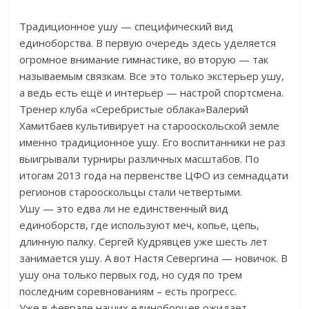
Традиционное ушу — специфический вид
единоборства. В первую очередь здесь уделяется
огромное внимание гимнастике, во вторую — так
называемым связкам. Все это только экстерьер ушу,
а ведь есть ещё и интерьер — настрой спортсмена.
Тренер клуба «Серебристые облака»Валерий
Хамитбаев культивирует на старооскольской земле
именно традиционное ушу. Его воспитанники не раз
выигрывали турниры различных масштабов. По
итогам 2013 года на первенстве ЦФО из семнадцати
регионов старооскольцы стали четвертыми.
Ушу — это едва ли не единственный вид
единоборств, где используют меч, копье, цепь,
длинную палку. Сергей Кудрявцев уже шесть лет
занимается ушу. А вот Настя Севергина — новичок. В
ушу она только первых год, но судя по трем
последним соревнованиям – есть прогресс.
Уже в феврале наших единоборцев ожидает