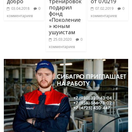
добро
тренировок
от 070219
подарил
03.04.2018
0
07.02.2019
0
фонд
комментариев
комментариев
«Поколение
» юным
ушуистам
25.03.2020
0
комментариев