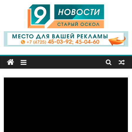
9
Канал
Старый
Оскол