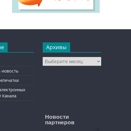
ое
Архивы
Архивы
 новость
репечатки
 электронных
9 Канала
Новости
партнеров