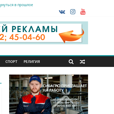
кунуться в прошлое
так ВСУ
деле СК подвели итоги первого полугодия
ной трансплантации
ть без штрафа?
СПОРТ
РЕЛИГИЯ