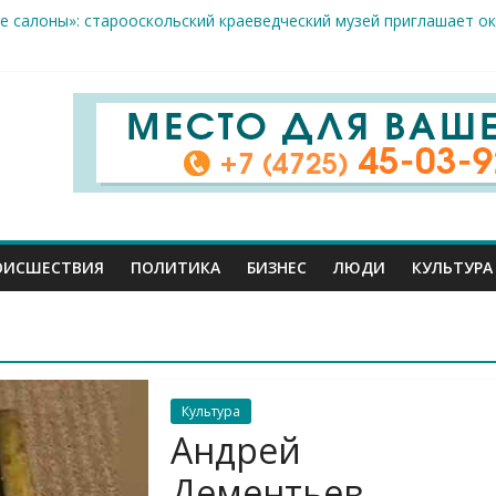
е салоны»: старооскольский краеведческий музей приглашает о
 жителя Белгородской области пострадали сегодня во время а
крываемость особо тяжких преступлений: в Старооскольском от
це: старооскольский тренер Георгий Золотых нуждается в сроч
стам несанкционированной торговли: что и где можно продава
ОИСШЕСТВИЯ
ПОЛИТИКА
БИЗНЕС
ЛЮДИ
КУЛЬТУРА
Культура
Андрей
Дементьев