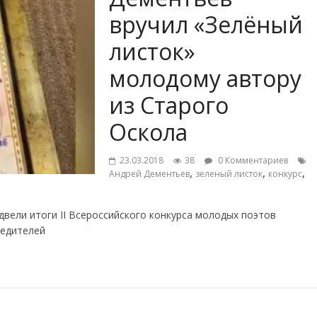
вручил «Зелёный
листок»
молодому автору
из Старого
Оскола
23.03.2018
38
0 Комментариев
,
,
,
Андрей Дементьев
зеленый листок
конкурс
двели итоги II Всероссийского конкурса молодых поэтов
бедителей