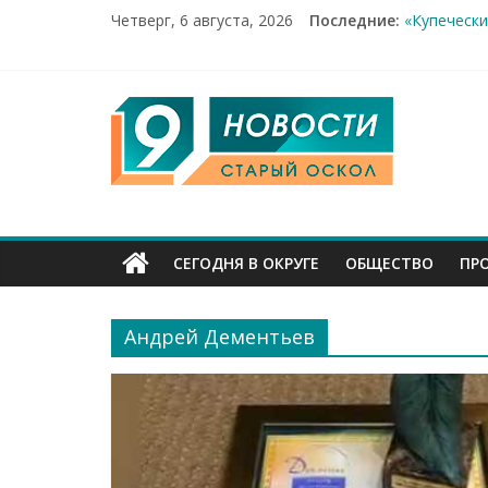
Четверг, 6 августа, 2026
Последние:
«Купечески
Два мирных
100%-я рас
Новое серд
9
Рейд по ме
Канал
Старый
СЕГОДНЯ В ОКРУГЕ
ОБЩЕСТВО
ПР
Оскол
Андрей Дементьев