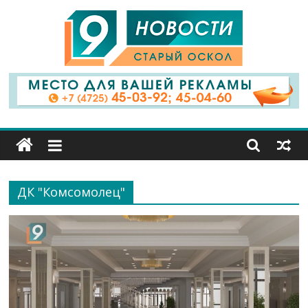
9
Канал
Старый
Оскол
ДК "Комсомолец"