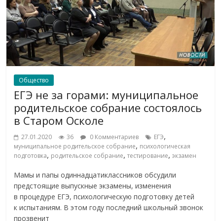
Общество
ЕГЭ не за горами: муниципальное
родительское собрание состоялось
в Старом Осколе
,
27.01.2020
36
0 Комментариев
ЕГЭ
,
муниципальное родительское собрание
психологическая
,
,
,
подготовка
родительское собрание
тестирование
экзамен
Мамы и папы одиннадцатиклассников обсудили
предстоящие выпускные экзамены, изменения
в процедуре ЕГЭ, психологическую подготовку детей
к испытаниям. В этом году последний школьный звонок
прозвенит