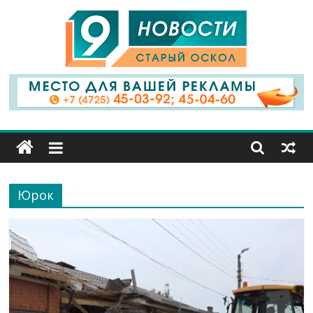
9
Канал
Старый
Оскол
Юрок