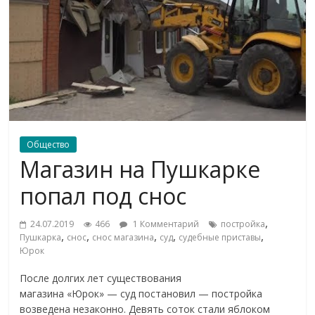
Общество
Магазин на Пушкарке
попал под снос
,
24.07.2019
466
1 Комментарий
постройка
,
,
,
,
,
Пушкарка
снос
снос магазина
суд
судебные приставы
Юрок
После долгих лет существования
магазина «Юрок» — суд постановил — постройка
возведена незаконно. Девять соток стали яблоком